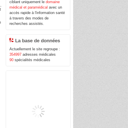
ciblant uniquement le
domaine
,
médical et paramédical
avec un
t
accès rapide à l'information santé
à travers des modes de
s
recherches assistés.
La base de données
Actuellement le site regroupe :
354997
adresses médicales
90
spécialités médicales