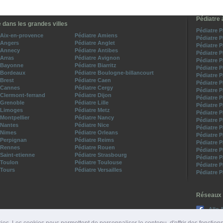
Pédiatre 
 dans les grandes villes
Pédiatre P
 Aix-en-provence
Pédiatre Amiens
Pédiatre 
 Angers
Pédiatre Anglet
Pédiatre 
 Annecy
Pédiatre Antibes
Pédiatre 
 Arras
Pédiatre Avignon
Pédiatre 
e Bayonne
Pédiatre Biarritz
Pédiatre 
 Bordeaux
Pédiatre Boulogne-billancourt
Pédiatre 
 Brest
Pédiatre Caen
Pédiatre 
 Cannes
Pédiatre Cergy
Pédiatre 
 Clermont-ferrand
Pédiatre Dijon
Pédiatre 
 Grenoble
Pédiatre Lille
Pédiatre P
 Limoges
Pédiatre Metz
Pédiatre 
 Montpellier
Pédiatre Nancy
Pédiatre 
 Nantes
Pédiatre Nice
Pédiatre 
 Nimes
Pédiatre Orleans
Pédiatre 
 Perpignan
Pédiatre Reims
Pédiatre 
 Rennes
Pédiatre Rouen
Pédiatre 
 Saint-etienne
Pédiatre Strasbourg
Pédiatre 
 Toulon
Pédiatre Toulouse
Pédiatre 
 Tours
Pédiatre Versailles
Pédiatre 
Réseaux 
Allo-
Suive