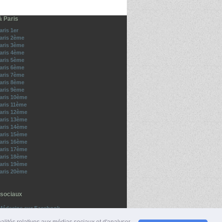
à Paris
aris 1er
Paris 2ème
Paris 3ème
Paris 4ème
Paris 5ème
Paris 6ème
Paris 7ème
Paris 8ème
Paris 9ème
Paris 10ème
aris 11ème
Paris 12ème
Paris 13ème
Paris 14ème
Paris 15ème
Paris 16ème
Paris 17ème
Paris 18ème
Paris 19ème
Paris 20ème
sociaux
Médecins sur Facebook
z-nous sur Twitter