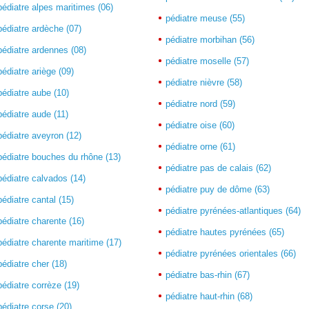
pédiatre alpes maritimes (06)
pédiatre meuse (55)
pédiatre ardèche (07)
pédiatre morbihan (56)
pédiatre ardennes (08)
pédiatre moselle (57)
pédiatre ariège (09)
pédiatre nièvre (58)
pédiatre aube (10)
pédiatre nord (59)
pédiatre aude (11)
pédiatre oise (60)
pédiatre aveyron (12)
pédiatre orne (61)
pédiatre bouches du rhône (13)
pédiatre pas de calais (62)
pédiatre calvados (14)
pédiatre puy de dôme (63)
pédiatre cantal (15)
pédiatre pyrénées-atlantiques (64)
pédiatre charente (16)
pédiatre hautes pyrénées (65)
pédiatre charente maritime (17)
pédiatre pyrénées orientales (66)
pédiatre cher (18)
pédiatre bas-rhin (67)
pédiatre corrèze (19)
pédiatre haut-rhin (68)
pédiatre corse (20)