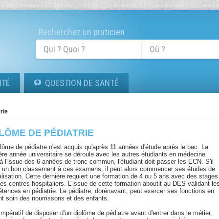
Recherchez un praticien
ITÉ
QUESTION DE SANTÉ
rie
LÔME DE PÉDIATRIE
plôme de pédiatre n'est acquis qu'après 11 années d'étude après le bac. La
ère année universitaire se déroule avec les autres étudiants en médecine.
 à l'issue des 6 années de tronc commun, l'étudiant doit passer les ECN. S'il
 un bon classement à ces examens, il peut alors commencer ses études de
alisation. Cette dernière requiert une formation de 4 ou 5 ans avec des stages
es centres hospitaliers. L'issue de cette formation aboutit au DES validant le
tences en pédiatrie. Le pédiatre, dorénavant, peut exercer ses fonctions en
nt soin des nourrissons et des enfants.
 impératif de disposer d'un diplôme de pédiatre avant d'entrer dans le métier,