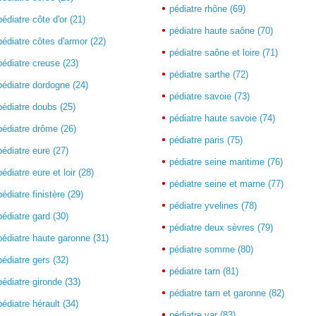
pédiatre rhône (69)
pédiatre côte d'or (21)
pédiatre haute saône (70)
pédiatre côtes d'armor (22)
pédiatre saône et loire (71)
pédiatre creuse (23)
pédiatre sarthe (72)
pédiatre dordogne (24)
pédiatre savoie (73)
pédiatre doubs (25)
pédiatre haute savoie (74)
pédiatre drôme (26)
pédiatre paris (75)
pédiatre eure (27)
pédiatre seine maritime (76)
pédiatre eure et loir (28)
pédiatre seine et marne (77)
pédiatre finistère (29)
pédiatre yvelines (78)
pédiatre gard (30)
pédiatre deux sèvres (79)
pédiatre haute garonne (31)
pédiatre somme (80)
pédiatre gers (32)
pédiatre tarn (81)
pédiatre gironde (33)
pédiatre tarn et garonne (82)
pédiatre hérault (34)
pédiatre var (83)