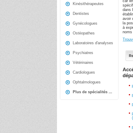
car l
Kinésithérapeutes
spécif
dans l
Dentistes
établi
avoir 
la pos
Gynécologues
à expr
noms 
Ostéopathes
Trouv
Laboratoires d'analyses
Psychiatres
Re
Vétérinaires
Accé
Cardiologues
dép
Ophtalmologues
Plus de spécialités ...