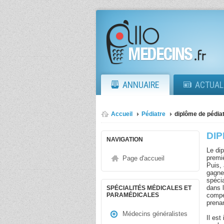
ANNUAIRE
ACTUAL
Accueil
Pédiatre
diplôme de pédiat
DIP
NAVIGATION
Le di
premi
Page d'accueil
Puis,
gagne
spéci
dans l
SPÉCIALITÉS MÉDICALES ET
compé
PARAMÉDICALES
prena
Médecins généralistes
Il est