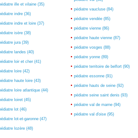
pédiatre ille et vilaine (35)
pédiatre vaucluse (84)
pédiatre indre (36)
pédiatre vendée (85)
pédiatre indre et loire (37)
pédiatre vienne (86)
pédiatre isère (38)
pédiatre haute vienne (87)
pédiatre jura (39)
pédiatre vosges (88)
pédiatre landes (40)
pédiatre yonne (89)
pédiatre loir et cher (41)
pédiatre territoire de belfort (90)
pédiatre loire (42)
pédiatre essonne (91)
pédiatre haute loire (43)
pédiatre hauts de seine (92)
pédiatre loire atlantique (44)
pédiatre seine saint denis (93)
pédiatre loiret (45)
pédiatre val de marne (94)
pédiatre lot (46)
pédiatre val d'oise (95)
pédiatre lot-et-garonne (47)
pédiatre lozère (48)