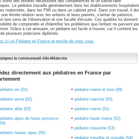
es soins des enfants nécessitent des compétences et un savoir-faire
iques. Le pédiatre travaille généralement dans les établissements hospitaliers
es maternités, dans les PMI ou dans un cabinet privé. Dans son travail, il doi
r une étroite relation avec les enfants et leurs parents, s'armer de patience,
un bon sens de l'observation et une faculté d'écoute. Ces qualités lui donnent
sibilité de comprendre et d'identifier les problèmes que l'enfant ne parvient pa
imer. Grâce à cet annuaire, un pédiatre est facile à trouver, car il contient les
de plusieurs praticiens diplômés.
ez ici un Pédiatre en France et proche de chez vous.
joignez la communauté Allo-Médecins
dez directement aux pédiatres en France par
artement
pédiatre ain (01)
pédiatre maine et loire (49)
pédiatre aisne (02)
pédiatre manche (50)
pédiatre allier (03)
pédiatre marne (51)
pédiatre alpes de haute provence
pédiatre haute marne (52)
(04)
pédiatre mayenne (53)
pédiatre hautes alpes (05)
pédiatre meurthe et moselle (54)