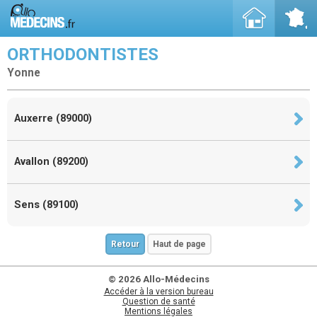
ORTHODONTISTES
Yonne
Auxerre (89000)
Avallon (89200)
Sens (89100)
Retour
Haut de page
© 2026 Allo-Médecins
Accéder à la version bureau
Question de santé
Mentions légales