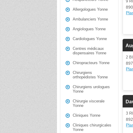
9 R
890
Allergologues Yonne
Plan
Ambulanciers Yonne
Angiologues Yonne
Cardiologues Yonne
Au
Centres médicaux
dispensaires Yonne
2 B
Chiropracteurs Yonne
897
Plan
Chirurgiens
orthopédistes Yonne
Chirurgiens urologues
Yonne
Chirurgie viscerale
Dav
Yonne
3 R
Cliniques Yonne
892
Plan
Cliniques chirurgicales
Yonne