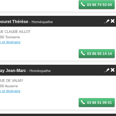
03 86 74 53 04
bouret Thérèse
- Homéopathe
UE CLAUDE AILLOT
00 Tonnerre
 et itinéraire
03 86 55 14 14
nay Jean-Marc
- Homéopathe
RUE DE VALMY
00 Auxerre
 et itinéraire
03 86 51 09 01