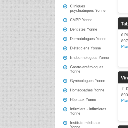
Cliniques
psychiatriques Yonne
CMPP Yonne
Ta
Dentistes Yonne
6 R
Dermatologues Yonne
897
Plan
Diététiciens Yonne
Endocrinologues Yonne
Gastro-entérologues
Yonne
Vi
Gynécologues Yonne
11 
Homéopathes Yonne
890
Hôpitaux Yonne
Plan
Infirmiers - Infirmières
Yonne
Instituts médicaux
Yonne