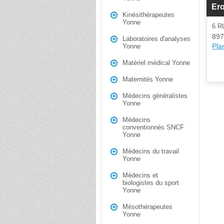
Er
Kinésithérapeutes
Yonne
6 R
897
Laboratoires d'analyses
Plan
Yonne
Matériel médical Yonne
Maternités Yonne
Médecins généralistes
Yonne
Médecins
conventionnés SNCF
Yonne
Médecins du travail
Yonne
Médecins et
biologistes du sport
Yonne
Mésothérapeutes
Yonne