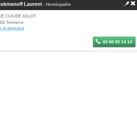
oukmanoff Laurent
- Homéopathe
UE CLAUDE AILLOT
00 Tonnerre
 et itinéraire
03 86 55 14 14