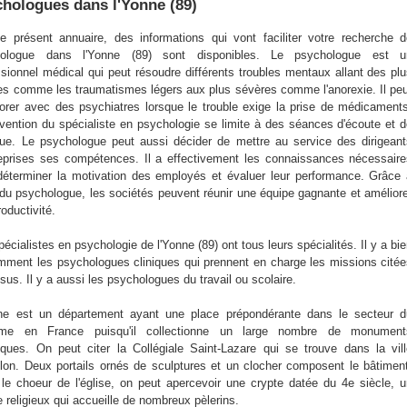
hologues dans l'Yonne (89)
e présent annuaire, des informations qui vont faciliter votre recherche 
hologue dans l'Yonne (89) sont disponibles. Le psychologue est u
ssionnel médical qui peut résoudre différents troubles mentaux allant des pl
es comme les traumatismes légers aux plus sévères comme l'anorexie. Il pe
borer avec des psychiatres lorsque le trouble exige la prise de médicament
ervention du spécialiste en psychologie se limite à des séances d'écoute et 
gue. Le psychologue peut aussi décider de mettre au service des dirigean
reprises ses compétences. Il a effectivement les connaissances nécessair
déterminer la motivation des employés et évaluer leur performance. Grâce
e du psychologue, les sociétés peuvent réunir une équipe gagnante et amélior
roductivité.
écialistes en psychologie de l'Yonne (89) ont tous leurs spécialités. Il y a bi
mment les psychologues cliniques qui prennent en charge les missions cité
sus. Il y a aussi les psychologues du travail ou scolaire.
ne est un département ayant une place prépondérante dans le secteur d
isme en France puisqu'il collectionne un large nombre de monument
riques. On peut citer la Collégiale Saint-Lazare qui se trouve dans la vil
llon. Deux portails ornés de sculptures et un clocher composent le bâtimen
le choeur de l'église, on peut apercevoir une crypte datée du 4e siècle, 
e religieux qui accueille de nombreux pèlerins.