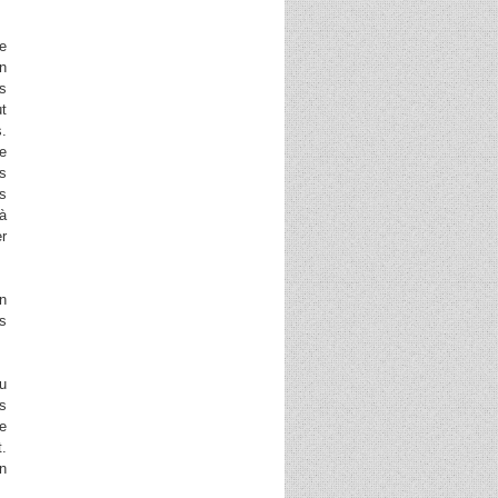
de
n
us
ut
s.
de
ts
es
 à
er
en
es
u
s
le
t.
un