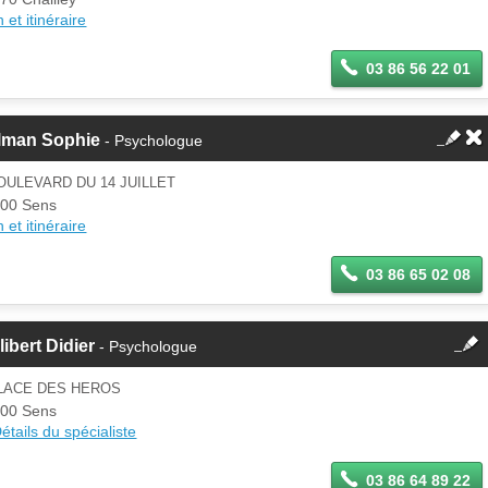
 et itinéraire
03 86 56 22 01
lman Sophie
- Psychologue
OULEVARD DU 14 JUILLET
00 Sens
 et itinéraire
03 86 65 02 08
fermer
libert Didier
- Psychologue
Cette fiche est la propriété
d'un membre.
PLACE DES HEROS
Se
00 Sens
Si vous êtes ce membre, mettez à
connecter
étails du spécialiste
jour ces informations sur votre
espace Pro.
03 86 64 89 22