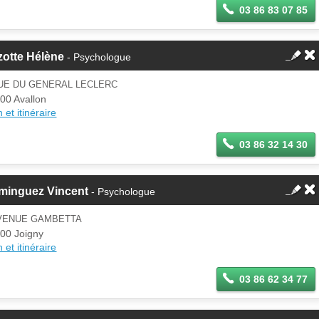
03 86 83 07 85
zotte Hélène
- Psychologue
RUE DU GENERAL LECLERC
00 Avallon
 et itinéraire
03 86 32 14 30
minguez Vincent
- Psychologue
AVENUE GAMBETTA
00 Joigny
 et itinéraire
03 86 62 34 77