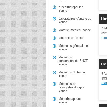
Kinésithérapeutes
Yonne
Laboratoires d'analyses
Ha
Yonne
7 
Matériel médical Yonne
892
Plan
Maternités Yonne
Médecins généralistes
Yonne
Médecins
conventionnés SNCF
Do
Yonne
Médecins du travail
8 
Yonne
893
Plan
Médecins et
biologistes du sport
Yonne
Mésothérapeutes
Yonne