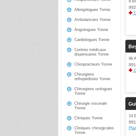
8 
892
Allergologues Yonne
D
Ambulanciers Yonne
Angiologues Yonne
Cardiologues Yonne
Be
Centres médicaux
dispensaires Yonne
96 
Chiropracteurs Yonne
891
D
Chirurgiens
orthopédistes Yonne
Chirurgiens urologues
Yonne
Chirurgie viscerale
Gui
Yonne
14
Cliniques Yonne
891
Plan
Cliniques chirurgicales
Yonne