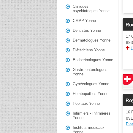
Cliniques
psychiatriques Yonne
CMPP Yonne
Ro
Dentistes Yonne
17 
Dermatologues Yonne
893
D
Diététiciens Yonne
Endocrinologues Yonne
Gastro-entérologues
Yonne
Gynécologues Yonne
Homéopathes Yonne
Ro
Hôpitaux Yonne
16 
Infirmiers - Infirmières
Yonne
891
Plan
Instituts médicaux
Yonne