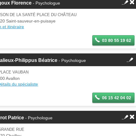
goux Florence
- Psychologue
ISON DE LA SANTÉ PLACE DU CHÂTEAU
20 Saint-sauveur-en-puisaye
 et itinéraire
03 80 55 19 62
fermer
alieux-Philippus Béatrice
- Psychologue
Cette fiche est la propriété
d'un membre.
 PLACE VAUBAN
Se
00 Avallon
Si vous êtes ce membre, mettez à
connecter
étails du spécialiste
jour ces informations sur votre
espace Pro.
06 15 42 04 02
rot Patrice
- Psychologue
 GRANDE RUE
70 Chailley