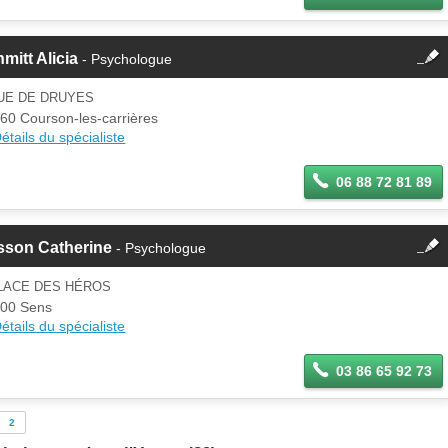
fermer
mitt Alicia
- Psychologue
Cette fiche est la propriété
d'un membre.
RUE DE DRUYES
Se
60 Courson-les-carrières
Si vous êtes ce membre, mettez à
connecter
étails du spécialiste
jour ces informations sur votre
espace Pro.
06 88 72 81 89
fermer
sson Catherine
- Psychologue
Cette fiche est la propriété
d'un membre.
PLACE DES HÉROS
Se
00 Sens
Si vous êtes ce membre, mettez à
connecter
étails du spécialiste
jour ces informations sur votre
espace Pro.
03 86 65 92 73
2