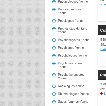
Pneumologues Yonne
Plan
Podo-orthésistes
Yonne
Podologues Yonne
Prothésistes dentaire
Co
Yonne
5 B
Psychanalystes Yonne
891
Psychiatres Yonne
Plan
Psychologues Yonne
Psychomotriciens
Yonne
Psychothérapeutes
Phi
Yonne
3 
Radiologues Yonne
891
D
Rhumatologues Yonne
Sages-femmes Yonne