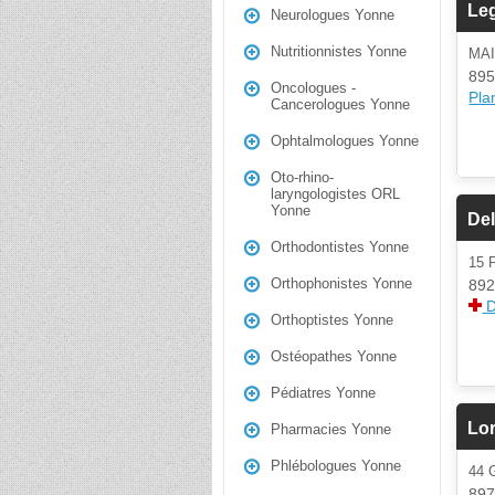
Le
Neurologues Yonne
Nutritionnistes Yonne
MA
895
Oncologues -
Plan
Cancerologues Yonne
Ophtalmologues Yonne
Oto-rhino-
laryngologistes ORL
Yonne
Del
Orthodontistes Yonne
15
Orthophonistes Yonne
892
D
Orthoptistes Yonne
Ostéopathes Yonne
Pédiatres Yonne
Lor
Pharmacies Yonne
Phlébologues Yonne
44
897