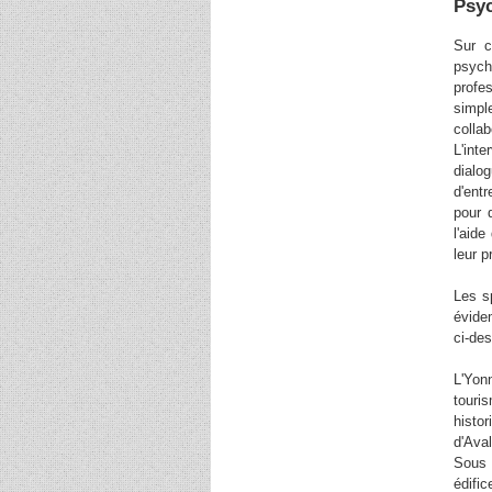
Psyc
Sur c
psyc
profe
simpl
colla
L'int
dialo
d'ent
pour 
l'aid
leur p
Les sp
évide
ci-des
L'Yon
tour
histo
d'Ava
Sous 
édific