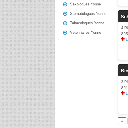
Sexologues Yonne
Stomatologues Yonne
Sch
Tabacologues Yonne
4 
Vétérinaires Yonne
895
D
Be
3 
891
D
1