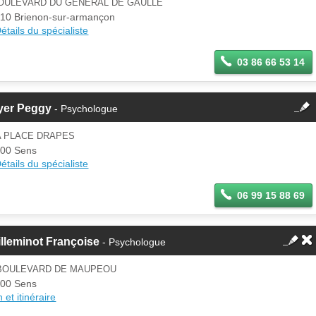
BOULEVARD DU GÉNÉRAL DE GAULLE
Se
10 Brienon-sur-armançon
Si vous êtes ce membre, mettez à
connecter
étails du spécialiste
jour ces informations sur votre
espace Pro.
03 86 66 53 14
fermer
yer Peggy
- Psychologue
Cette fiche est la propriété
d'un membre.
A PLACE DRAPES
Se
00 Sens
Si vous êtes ce membre, mettez à
connecter
étails du spécialiste
jour ces informations sur votre
espace Pro.
06 99 15 88 69
lleminot Françoise
- Psychologue
 BOULEVARD DE MAUPEOU
00 Sens
 et itinéraire