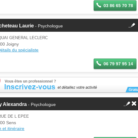
03 86 65 70 78
fermer
cheteau Laurie
- Psychologue
Cette fiche est la propriété
d'un membre.
QUAI GENERAL LECLERC
Se
00 Joigny
Si vous êtes ce membre, mettez à
connecter
étails du spécialiste
jour ces informations sur votre
espace Pro.
06 79 97 95 14
y Alexandra
- Psychologue
RUE DE L EPEE
00 Sens
 et itinéraire