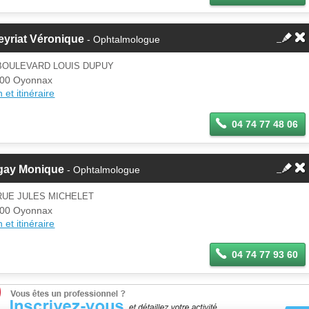
yriat Véronique
- Ophtalmologue
 BOULEVARD LOUIS DUPUY
00 Oyonnax
 et itinéraire
04 74 77 48 06
gay Monique
- Ophtalmologue
RUE JULES MICHELET
00 Oyonnax
 et itinéraire
04 74 77 93 60