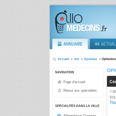
ANNUAIRE
ACTUAL
Accueil
Ain
Oyonnax
Ophtalmo
OP
NAVIGATION
Cen
Page d'accueil
Retour aux spécialités
7 
011
Plan
SPÉCIALITÉS DANS LA VILLE
Allergologue Oyonnax