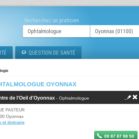
Recherchez un praticien
ITÉ
QUESTION DE SANTÉ
logie
HTALMOLOGUE OYONNAX
tre de l'Oeil d'Oyonnax
- Ophtalmologue
RUE PASTEUR
00 Oyonnax
 et itinéraire
09 87 87 98 50