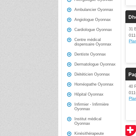
Ambulancier Oyonnax
Dhe
Angiologue Oyonnax
31
Cardiologue Oyonnax
011
Centre médical
Plan
dispensaire Oyonnax
Dentiste Oyonnax
Dermatologue Oyonnax
Pa
Diététicien Oyonnax
Homéopathe Oyonnax
40 
011
Hôpital Oyonnax
Plan
Infirmier - Infirmière
Oyonnax
Institut médical
Oyonnax
Kinésithérapeute