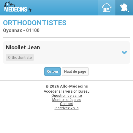
ORTHODONTISTES
Oyonnax - 01100
Nicollet Jean
Orthodontiste
Retour
Haut de page
© 2026 Allo-Médecins
Accéder à la version bureau
Question de santé
Mentions légales
Contact
Inscrivez-vous