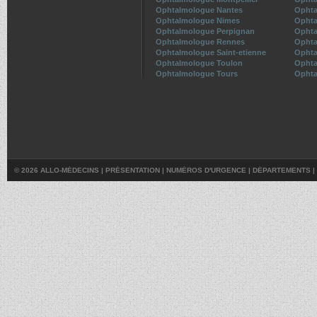
Ophtalmologue Nantes
Ophta
Ophtalmologue Nimes
Ophta
Ophtalmologue Perpignan
Ophta
Ophtalmologue Rennes
Ophta
Ophtalmologue Saint-etienne
Ophta
Ophtalmologue Toulon
Ophta
Ophtalmologue Tours
Ophta
© 2026 ALLO-MÉDECINS |
PRÉSENTATION
|
NUMÉROS D'URGENCE
|
DÉPARTEMENTS
|