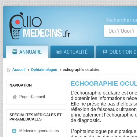
Recherchez un
ANNUAIRE
ACTUALITÉ
QUESTION D
Accueil
Ophtalmologue
echographie oculaire
ECHOGRAPHIE OCUL
NAVIGATION
L’échographie oculaire est un
Page d'accueil
d’obtenir les informations néce
Elle ne présente pas d’effets 
réflexion de faisceaux ultrason
principalement l’échographie d
SPÉCIALITÉS MÉDICALES ET
PARAMÉDICALES
de diagnostic.
Médecins généralistes
L’ophtalmologue peut pratique
des cas de cicatrisation des m