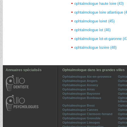
ophtalmologue haute loire (43)
ophtalmologue loire atlantique (
ophtalmologue loiret (45)
ophtalmologue lot (46)
ophtalmologue lot-et-garonne (4
ophtalmologue lozère (48)
Annuaires spécialisés
Ophtalmologue dans les grandes villes
Ophtalmologue Aix-en-provence
Ophta
Ophtalmologue Angers
Ophta
Ophtalmologue Annecy
Ophta
Ophtalmologue Arras
Ophta
Ophtalmologue Bayonne
Ophta
Ophtalmologue Bordeaux
Ophta
billan
Ophtalmologue Brest
Ophta
Ophtalmologue Cannes
Ophta
Ophtalmologue Clermont-ferrand
Ophta
Ophtalmologue Grenoble
Ophta
Ophtalmologue Limoges
Ophta
Ophtalmologue Montpellier
Ophta