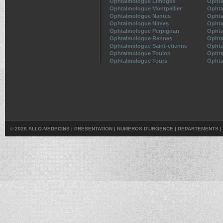
Ophtalmologue Limoges
Ophta
Ophtalmologue Montpellier
Ophta
Ophtalmologue Nantes
Ophta
Ophtalmologue Nimes
Ophta
Ophtalmologue Perpignan
Ophta
Ophtalmologue Rennes
Ophta
Ophtalmologue Saint-etienne
Ophta
Ophtalmologue Toulon
Ophta
Ophtalmologue Tours
Ophta
© 2026 ALLO-MÉDECINS |
PRÉSENTATION
|
NUMÉROS D'URGENCE
|
DÉPARTEMENTS
|