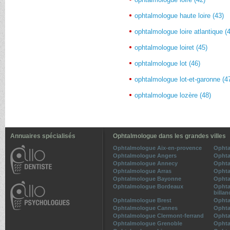
ophtalmologue haute loire (43)
ophtalmologue loire atlantique (
ophtalmologue loiret (45)
ophtalmologue lot (46)
ophtalmologue lot-et-garonne (4
ophtalmologue lozère (48)
Annuaires spécialisés
Ophtalmologue dans les grandes villes
Ophtalmologue Aix-en-provence
Ophta
Ophtalmologue Angers
Ophta
Ophtalmologue Annecy
Ophta
Ophtalmologue Arras
Ophta
Ophtalmologue Bayonne
Ophta
Ophtalmologue Bordeaux
Ophta
billan
Ophtalmologue Brest
Ophta
Ophtalmologue Cannes
Ophta
Ophtalmologue Clermont-ferrand
Ophta
Ophtalmologue Grenoble
Ophta