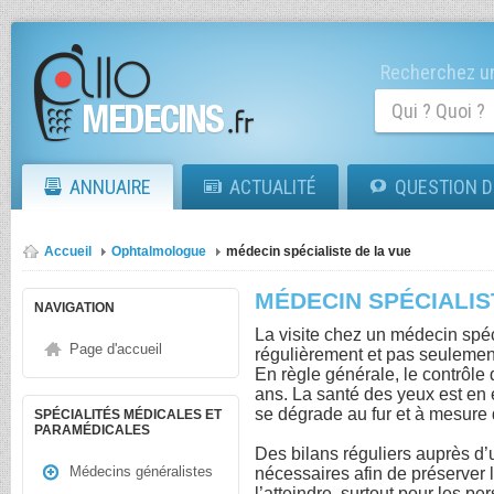
Recherchez un
ANNUAIRE
ACTUALITÉ
QUESTION D
Accueil
Ophtalmologue
médecin spécialiste de la vue
MÉDECIN SPÉCIALIS
NAVIGATION
La visite chez un médecin spéci
Page d'accueil
régulièrement et pas seulement
En règle générale, le contrôle d
ans. La santé des yeux est en
se dégrade au fur et à mesure 
SPÉCIALITÉS MÉDICALES ET
PARAMÉDICALES
Des bilans réguliers auprès d
Médecins généralistes
nécessaires afin de préserver
l’atteindre, surtout pour les 