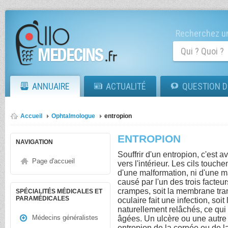
Recherchez un
ANNUAIRE
ACTUALITÉ
QUESTION D
Accueil
Ophtalmologue
entropion
ENTROPION
NAVIGATION
Souffrir d'un entropion, c'est 
Page d'accueil
vers l'intérieur. Les cils touchent 
d'une malformation, ni d'une m
causé par l'un des trois facteu
crampes, soit la membrane tra
SPÉCIALITÉS MÉDICALES ET
PARAMÉDICALES
oculaire fait une infection, soi
naturellement relâchés, ce qui
Médecins généralistes
âgées. Un ulcère ou une autre 
entropion de la cornée ou de l