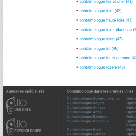
ophtalmologue loir et cher (41)
ophtalmologue loire (42)
ophtalmologue haute loire (43)
ophtalmologue loire atlantique (
ophtalmologue loiret (45)
ophtalmologue lot (46)
ophtalmologue lot-et-garonne (4
ophtalmologue lozère (48)
Annuaires spécialisés
Ophtalmologue dans les grandes villes
Ophtalmologue Aix-en-provence
Ophta
Ophtalmologue Angers
Ophta
Ophtalmologue Annecy
Ophta
Ophtalmologue Arras
Ophta
Ophtalmologue Bayonne
Ophta
Ophtalmologue Bordeaux
Ophta
billan
Ophtalmologue Brest
Ophta
Ophtalmologue Cannes
Ophta