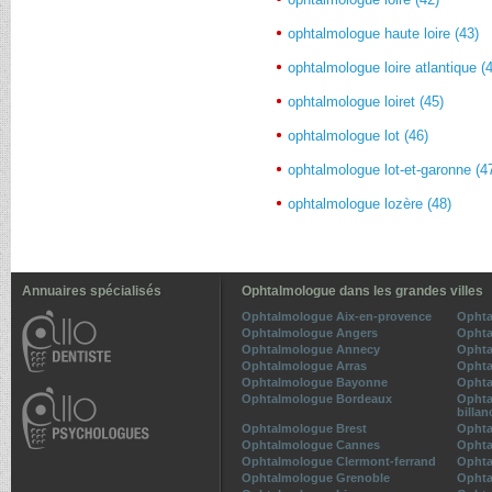
ophtalmologue haute loire (43)
ophtalmologue loire atlantique (
ophtalmologue loiret (45)
ophtalmologue lot (46)
ophtalmologue lot-et-garonne (4
ophtalmologue lozère (48)
Annuaires spécialisés
Ophtalmologue dans les grandes villes
Ophtalmologue Aix-en-provence
Ophta
Ophtalmologue Angers
Ophta
Ophtalmologue Annecy
Ophta
Ophtalmologue Arras
Ophta
Ophtalmologue Bayonne
Ophta
Ophtalmologue Bordeaux
Ophta
billan
Ophtalmologue Brest
Ophta
Ophtalmologue Cannes
Ophta
Ophtalmologue Clermont-ferrand
Ophta
Ophtalmologue Grenoble
Ophta