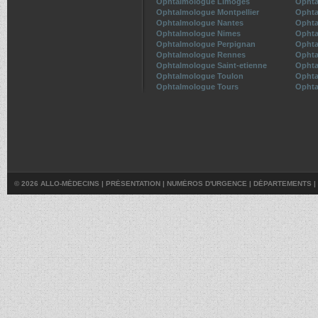
Ophtalmologue Limoges
Ophta
Ophtalmologue Montpellier
Ophta
Ophtalmologue Nantes
Ophta
Ophtalmologue Nimes
Ophta
Ophtalmologue Perpignan
Ophta
Ophtalmologue Rennes
Ophta
Ophtalmologue Saint-etienne
Ophta
Ophtalmologue Toulon
Ophta
Ophtalmologue Tours
Ophta
© 2026 ALLO-MÉDECINS |
PRÉSENTATION
|
NUMÉROS D'URGENCE
|
DÉPARTEMENTS
|