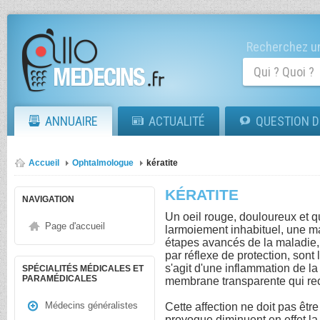
Recherchez un
ANNUAIRE
ACTUALITÉ
QUESTION D
Accueil
Ophtalmologue
kératite
KÉRATITE
NAVIGATION
Un oeil rouge, douloureux et q
Page d'accueil
larmoiement inhabituel, une m
étapes avancés de la maladie,
par réflexe de protection, sont l
s'agit d'une inflammation de la
SPÉCIALITÉS MÉDICALES ET
PARAMÉDICALES
membrane transparente qui reco
Médecins généralistes
Cette affection ne doit pas être
provoque diminuent en effet la 