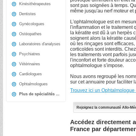
Kinésithérapeutes
sont pas soignées à temps. Que
même jusqu'au nerf moteur et 
Dentistes
L'ophtalmologue est en mesur
Gynécologues
l'inflammation et le traitement q
la kératite est dû à un herpès
Ostéopathes
soignent alors la kératite caus
où les rinçages sont efficaces,
Laboratoires d'analyses
corticoïdes sont interdits. Ch
Psychiatres
les traitements vont parfois jus
l'inconfort et forte douleur ac
Vétérinaires
ophtalmologue s'impose.
Cardiologues
Nous avons regroupé les nom
sur cet annuaire pour faciliter 
Ophtalmologues
Trouvez ici un Ophtalmologue 
Plus de spécialités ...
Rejoignez la communauté Allo-Mé
Accédez directement 
France par départeme