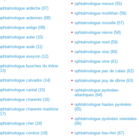
ophtalmologue meuse (55)
ophtalmologue ardèche (07)
ophtalmologue morbihan (56)
ophtalmologue ardennes (08)
ophtalmologue moselle (57)
ophtalmologue ariège (09)
ophtalmologue nièvre (58)
ophtalmologue aube (10)
ophtalmologue nord (59)
ophtalmologue aude (11)
ophtalmologue oise (60)
ophtalmologue aveyron (12)
ophtalmologue orne (61)
ophtalmologue bouches du rhône
(13)
ophtalmologue pas de calais (62)
ophtalmologue calvados (14)
ophtalmologue puy de dôme (63)
ophtalmologue cantal (15)
ophtalmologue pyrénées-
atlantiques (64)
ophtalmologue charente (16)
ophtalmologue hautes pyrénées
ophtalmologue charente maritime
(65)
(17)
ophtalmologue pyrénées orientales
ophtalmologue cher (18)
(66)
ophtalmologue corrèze (19)
ophtalmologue bas-rhin (67)