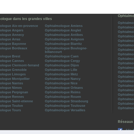
Ophtalmo
ologue dans les grandes villes
Ophtalmol
ologue Aix-en-provence
Ophtalmologue Amiens
Ophtalmol
ologue Angers
Ophtalmologue Anglet
Ophtalmol
ologue Annecy
Ophtalmologue Antibes
Ophtalmol
ologue Arras
Ophtalmologue Avignon
Ophtalmol
ologue Bayonne
Ophtalmologue Biarritz
Ophtalmol
ologue Bordeaux
Ophtalmologue Boulogne-
Ophtalmol
billancourt
Ophtalmol
ologue Brest
Ophtalmologue Caen
Ophtalmol
ologue Cannes
Ophtalmologue Cergy
Ophtalmol
ologue Clermont-ferrand
Ophtalmologue Dijon
Ophtalmol
ologue Grenoble
Ophtalmologue Lille
Ophtalmol
ologue Limoges
Ophtalmologue Metz
Ophtalmol
ologue Montpellier
Ophtalmologue Nancy
Ophtalmol
ologue Nantes
Ophtalmologue Nice
Ophtalmol
ologue Nimes
Ophtalmologue Orleans
Ophtalmol
ologue Perpignan
Ophtalmologue Reims
Ophtalmol
ologue Rennes
Ophtalmologue Rouen
Ophtalmol
ologue Saint-etienne
Ophtalmologue Strasbourg
Ophtalmol
ologue Toulon
Ophtalmologue Toulouse
Ophtalmol
ologue Tours
Ophtalmologue Versailles
Réseaux 
Allo-