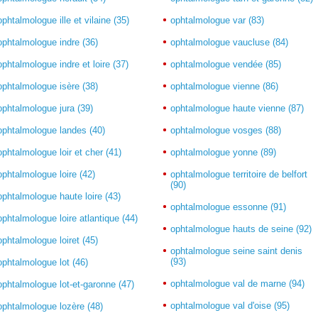
ophtalmologue ille et vilaine (35)
ophtalmologue var (83)
ophtalmologue indre (36)
ophtalmologue vaucluse (84)
ophtalmologue indre et loire (37)
ophtalmologue vendée (85)
ophtalmologue isère (38)
ophtalmologue vienne (86)
ophtalmologue jura (39)
ophtalmologue haute vienne (87)
ophtalmologue landes (40)
ophtalmologue vosges (88)
ophtalmologue loir et cher (41)
ophtalmologue yonne (89)
ophtalmologue loire (42)
ophtalmologue territoire de belfort
(90)
ophtalmologue haute loire (43)
ophtalmologue essonne (91)
ophtalmologue loire atlantique (44)
ophtalmologue hauts de seine (92)
ophtalmologue loiret (45)
ophtalmologue seine saint denis
(93)
ophtalmologue lot (46)
ophtalmologue val de marne (94)
ophtalmologue lot-et-garonne (47)
ophtalmologue val d'oise (95)
ophtalmologue lozère (48)