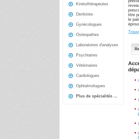
prévo
Kinésithérapeutes
nivea
presc
Dentistes
titre 
le pat
éprouv
Gynécologues
Trouv
Ostéopathes
Laboratoires d'analyses
Re
Psychiatres
Accé
Vétérinaires
dép
Cardiologues
Ophtalmologues
Plus de spécialités ...