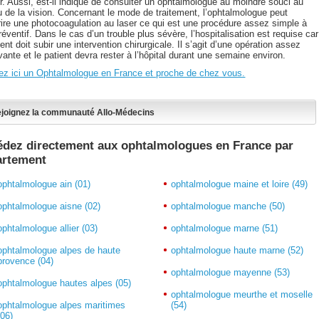
ir. Aussi, est-il indiqué de consulter un ophtalmologue au moindre souci au
u de la vision. Concernant le mode de traitement, l’ophtalmologue peut
rire une photocoagulation au laser ce qui est une procédure assez simple à
préventif. Dans le cas d’un trouble plus sévère, l’hospitalisation est requise car
ient doit subir une intervention chirurgicale. Il s’agit d’une opération assez
ante et le patient devra rester à l’hôpital durant une semaine environ.
ez ici un Ophtalmologue en France et proche de chez vous.
joignez la communauté Allo-Médecins
dez directement aux ophtalmologues en France par
artement
ophtalmologue ain (01)
ophtalmologue maine et loire (49)
ophtalmologue aisne (02)
ophtalmologue manche (50)
ophtalmologue allier (03)
ophtalmologue marne (51)
ophtalmologue alpes de haute
ophtalmologue haute marne (52)
provence (04)
ophtalmologue mayenne (53)
ophtalmologue hautes alpes (05)
ophtalmologue meurthe et moselle
ophtalmologue alpes maritimes
(54)
(06)