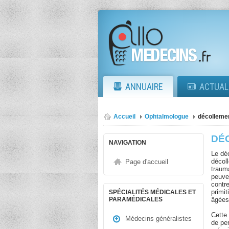
ANNUAIRE
ACTUAL
Accueil
Ophtalmologue
décollemen
DÉ
NAVIGATION
Le déc
décoll
Page d'accueil
traum
peuve
contre
primi
SPÉCIALITÉS MÉDICALES ET
âgées
PARAMÉDICALES
Cette 
Médecins généralistes
de pe