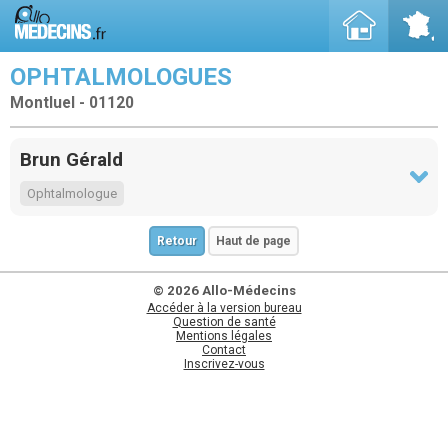
OPHTALMOLOGUES
Montluel - 01120
Brun Gérald
Ophtalmologue
Retour
Haut de page
© 2026 Allo-Médecins
Accéder à la version bureau
Question de santé
Mentions légales
Contact
Inscrivez-vous