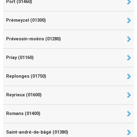
Port (01460)
Prémeyzel (01300)
Prévessin-moëns (01280)
Priay (01160)
Replonges (01750)
Reyrieux (01600)
Romans (01400)
Saint-andré-de-bâgé (01380)