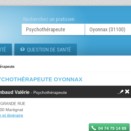
Recherchez un praticien
ITÉ
QUESTION DE SANTÉ
érapeute
YCHOTHÉRAPEUTE OYONNAX
mbaud Valérie
- Psychothérapeute
0 GRANDE RUE
00 Martignat
 et itinéraire
04 74 75 14 89