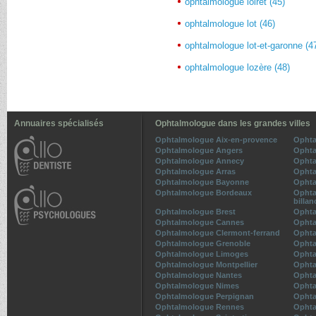
ophtalmologue loiret (45)
ophtalmologue lot (46)
ophtalmologue lot-et-garonne (4
ophtalmologue lozère (48)
Annuaires spécialisés
Ophtalmologue dans les grandes villes
Ophtalmologue Aix-en-provence
Ophta
Ophtalmologue Angers
Ophta
Ophtalmologue Annecy
Ophta
Ophtalmologue Arras
Ophta
Ophtalmologue Bayonne
Ophta
Ophtalmologue Bordeaux
Ophta
billan
Ophtalmologue Brest
Ophta
Ophtalmologue Cannes
Ophta
Ophtalmologue Clermont-ferrand
Ophta
Ophtalmologue Grenoble
Ophta
Ophtalmologue Limoges
Ophta
Ophtalmologue Montpellier
Ophta
Ophtalmologue Nantes
Ophta
Ophtalmologue Nimes
Ophta
Ophtalmologue Perpignan
Ophta
Ophtalmologue Rennes
Ophta