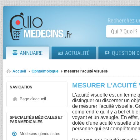
Recherchez un
ANNUAIRE
ACTUALITÉ
QUESTION D
Accueil
Ophtalmologue
mesurer l'acuité visuelle
MESURER L'ACUITÉ 
NAVIGATION
L'acuité visuelle est un terme 
Page d'accueil
distinguer ou discerner un objet 
de mesurer l'acuité visuelle. Gr
comprendre qu'il y a bel et bi
voyant et un aveugle. En effet
SPÉCIALITÉS MÉDICALES ET
PARAMÉDICALES
dotée d'une acuité visuelle ult
personne qui est complètement
Médecins généralistes
Pour mesurer l'acuité visuelle,