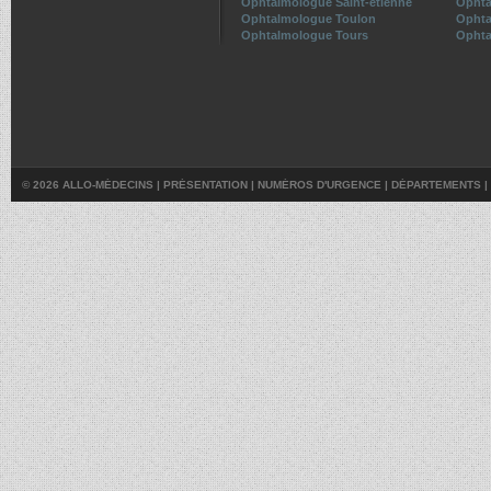
Ophtalmologue Saint-etienne
Ophta
Ophtalmologue Toulon
Ophta
Ophtalmologue Tours
Ophta
© 2026 ALLO-MÉDECINS |
PRÉSENTATION
|
NUMÉROS D'URGENCE
|
DÉPARTEMENTS
|