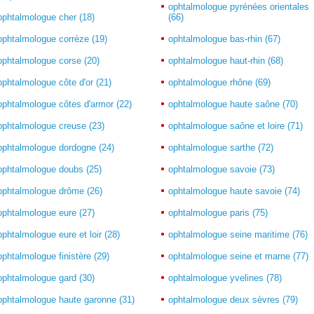
ophtalmologue pyrénées orientales
ophtalmologue cher (18)
(66)
ophtalmologue corrèze (19)
ophtalmologue bas-rhin (67)
ophtalmologue corse (20)
ophtalmologue haut-rhin (68)
ophtalmologue côte d'or (21)
ophtalmologue rhône (69)
ophtalmologue côtes d'armor (22)
ophtalmologue haute saône (70)
ophtalmologue creuse (23)
ophtalmologue saône et loire (71)
ophtalmologue dordogne (24)
ophtalmologue sarthe (72)
ophtalmologue doubs (25)
ophtalmologue savoie (73)
ophtalmologue drôme (26)
ophtalmologue haute savoie (74)
ophtalmologue eure (27)
ophtalmologue paris (75)
ophtalmologue eure et loir (28)
ophtalmologue seine maritime (76)
ophtalmologue finistère (29)
ophtalmologue seine et marne (77)
ophtalmologue gard (30)
ophtalmologue yvelines (78)
ophtalmologue haute garonne (31)
ophtalmologue deux sèvres (79)