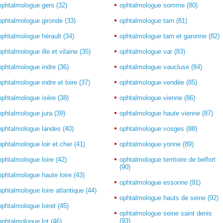
ophtalmologue gers (32)
ophtalmologue somme (80)
ophtalmologue gironde (33)
ophtalmologue tarn (81)
ophtalmologue hérault (34)
ophtalmologue tarn et garonne (82)
ophtalmologue ille et vilaine (35)
ophtalmologue var (83)
ophtalmologue indre (36)
ophtalmologue vaucluse (84)
ophtalmologue indre et loire (37)
ophtalmologue vendée (85)
ophtalmologue isère (38)
ophtalmologue vienne (86)
ophtalmologue jura (39)
ophtalmologue haute vienne (87)
ophtalmologue landes (40)
ophtalmologue vosges (88)
ophtalmologue loir et cher (41)
ophtalmologue yonne (89)
ophtalmologue loire (42)
ophtalmologue territoire de belfort
(90)
ophtalmologue haute loire (43)
ophtalmologue essonne (91)
ophtalmologue loire atlantique (44)
ophtalmologue hauts de seine (92)
ophtalmologue loiret (45)
ophtalmologue seine saint denis
(93)
ophtalmologue lot (46)