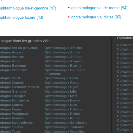
ophtalmologue val de marne (94)
ophtalmologue lot-et-garonne (47)
ophtalmologue val d'oise (95)
ophtalmologue lozère (48)
Ophtalmo
ologue dans les grandes villes
Ophtalmol
ologue Aix-en-provence
Ophtalmologue Amiens
Ophtalmol
ologue Angers
Ophtalmologue Anglet
Ophtalmol
ologue Annecy
Ophtalmologue Antibes
Ophtalmol
ologue Arras
Ophtalmologue Avignon
Ophtalmol
ologue Bayonne
Ophtalmologue Biarritz
Ophtalmol
ologue Bordeaux
Ophtalmologue Boulogne-
Ophtalmol
billancourt
Ophtalmol
ologue Brest
Ophtalmologue Caen
Ophtalmol
ologue Cannes
Ophtalmologue Cergy
Ophtalmol
ologue Clermont-ferrand
Ophtalmologue Dijon
Ophtalmol
ologue Grenoble
Ophtalmologue Lille
Ophtalmol
ologue Limoges
Ophtalmologue Metz
Ophtalmol
ologue Montpellier
Ophtalmologue Nancy
Ophtalmol
ologue Nantes
Ophtalmologue Nice
Ophtalmol
ologue Nimes
Ophtalmologue Orleans
Ophtalmol
ologue Perpignan
Ophtalmologue Reims
Ophtalmol
ologue Rennes
Ophtalmologue Rouen
Ophtalmol
ologue Saint-etienne
Ophtalmologue Strasbourg
Ophtalmol
ologue Toulon
Ophtalmologue Toulouse
Ophtalmol
ologue Tours
Ophtalmologue Versailles