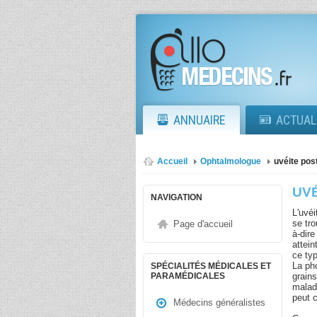
ANNUAIRE
ACTUAL
Accueil
Ophtalmologue
uvéite pos
UV
NAVIGATION
L'uvéi
se tro
Page d'accueil
à-dir
attei
ce ty
La ph
SPÉCIALITÉS MÉDICALES ET
grains
PARAMÉDICALES
malad
peut 
Médecins généralistes