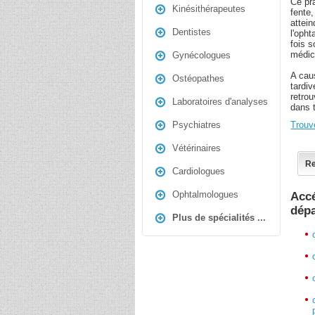
Ce pr
Kinésithérapeutes
fente,
attein
Dentistes
l'oph
fois 
médic
Gynécologues
A caus
Ostéopathes
tardi
retro
Laboratoires d'analyses
dans 
Trouv
Psychiatres
Vétérinaires
Re
Cardiologues
Ophtalmologues
Accé
dép
Plus de spécialités ...