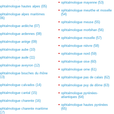
ophtalmologue mayenne (53)
ophtalmologue hautes alpes (05)
ophtalmologue meurthe et moselle
ophtalmologue alpes maritimes
(54)
(06)
ophtalmologue meuse (55)
ophtalmologue ardèche (07)
ophtalmologue morbihan (56)
ophtalmologue ardennes (08)
ophtalmologue moselle (57)
ophtalmologue ariège (09)
ophtalmologue nièvre (58)
ophtalmologue aube (10)
ophtalmologue nord (59)
ophtalmologue aude (11)
ophtalmologue oise (60)
ophtalmologue aveyron (12)
ophtalmologue orne (61)
ophtalmologue bouches du rhône
(13)
ophtalmologue pas de calais (62)
ophtalmologue calvados (14)
ophtalmologue puy de dôme (63)
ophtalmologue cantal (15)
ophtalmologue pyrénées-
atlantiques (64)
ophtalmologue charente (16)
ophtalmologue hautes pyrénées
ophtalmologue charente maritime
(65)
(17)