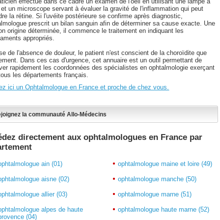
aticien effectue dans ce cadre un examen de l'oeil en utilisant une lampe à
 et un microscope servant à évaluer la gravité de l'inflammation qui peut
dre la rétine. Si l'uvéite postérieure se confirme après diagnostic,
talmologue prescrit un bilan sanguin afin de déterminer sa cause exacte. Une
son origine déterminée, il commence le traitement en indiquant les
aments appropriés.
e de l'absence de douleur, le patient n'est conscient de la choroïdite que
vement. Dans ces cas d'urgence, cet annuaire est un outil permettant de
uver rapidement les coordonnées des spécialistes en ophtalmologie exerçant
tous les départements français.
ez ici un Ophtalmologue en France et proche de chez vous.
joignez la communauté Allo-Médecins
dez directement aux ophtalmologues en France par
artement
ophtalmologue ain (01)
ophtalmologue maine et loire (49)
ophtalmologue aisne (02)
ophtalmologue manche (50)
ophtalmologue allier (03)
ophtalmologue marne (51)
ophtalmologue alpes de haute
ophtalmologue haute marne (52)
provence (04)