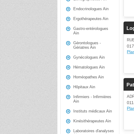
Endocrinologues Ain
Ergothérapeutes Ain
Lo
Gastro-entérologues
Ain
RU
Gérontologues -
017
Gériatres Ain
Plan
Gynécologues Ain
Hématologues Ain
Homéopathes Ain
Pat
Hôpitaux Ain
AD
Infirmiers - Infirmières
Ain
011
Plan
Instituts médicaux Ain
Kinésithérapeutes Ain
Laboratoires d'analyses