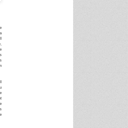
e
la
Il
e,
ie
ns
ns
en
Il
ou
de
nt
e
s
de