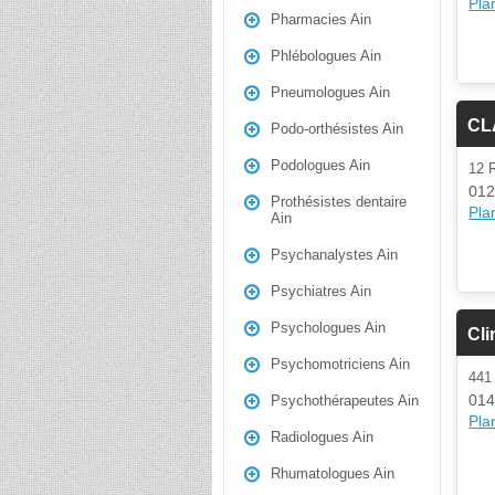
Plan
Pharmacies Ain
Phlébologues Ain
Pneumologues Ain
CL
Podo-orthésistes Ain
Podologues Ain
12 
012
Prothésistes dentaire
Plan
Ain
Psychanalystes Ain
Psychiatres Ain
Psychologues Ain
Cli
Psychomotriciens Ain
44
014
Psychothérapeutes Ain
Plan
Radiologues Ain
Rhumatologues Ain