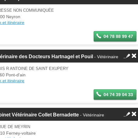
RESSE NON COMMUNIQUÉE
00 Neyron
 et itinéraire
04 78 88 99 47
érinaire des Docteurs Hartnagel et Pouil
- Vétérinaire
BIS R ANTOINE DE SAINT EXUPERY
60 Pont-d'ain
 et itinéraire
04 74 39 04 33
inet Vétérinaire Collet Bernadette
- Vétérinaire
RUE DE MEYRIN
10 Ferney-voltaire