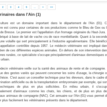
2
3
4
5
...
>
>>
rinaires dans l'Ain (1)
iculture est un domaine important dans le département de l'Ain (01). C
toire est connu pour certaines de ses productions comme le Bleu de Gex ou 
de Bresse. Le premier est l'appellation d'un fromage originaire du Haut-Jura. 
abriqué à base de lait de vache cru de race montbéliarde. Quant à la second
une volaille qui sert principalement à l'industrie agroalimentaire. Elle bénéfic
 appellation contrôlée depuis 1957. Le médecin vétérinaire est impliqué da
retien de ces différentes espèces animales. En dehors de son intervention da
ones rurales, ce spécialiste s'occupe principalement d'animaux domestiques 
 urbain.
decin vétérinaire veille sur la santé des animaux de rente et de compagnie. 
tue des gestes variés qui peuvent concerner les soins d'usage, la chirurgie 
thésie. C'est aussi un conseiller technique pour les éleveurs, dans le cadre 
mination artificielle ou de la transplantation embryonnaire par exemple, qui so
echniques de plus en plus sollicitées. En milieu urbain, il s'occup
ipalement d'animaux comme les chats, les chiens, et de plus en plus de
aux animaux de compagnie (NAC). Cet annuaire sur l'Ain (01) vous permet 
er plus facilement les vétérinaires présents dans le département.