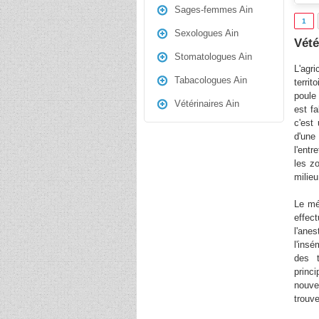
Sages-femmes Ain
1
Sexologues Ain
Vété
Stomatologues Ain
L'agr
Tabacologues Ain
terri
poule 
Vétérinaires Ain
est f
c'est 
d'une
l'ent
les z
milieu
Le mé
effec
l'anes
l'insé
des t
princ
nouve
trouv