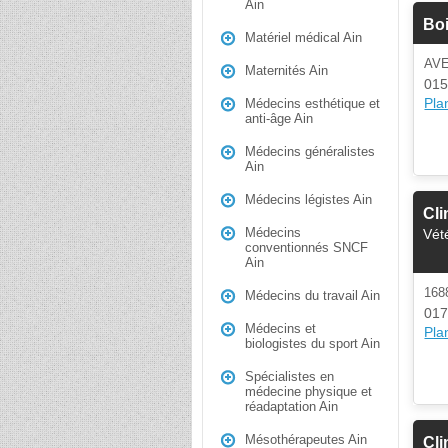
Ain
Boi
Matériel médical Ain
AV
Maternités Ain
015
Plan
Médecins esthétique et
anti-âge Ain
Médecins généralistes
Ain
Médecins légistes Ain
Cli
Médecins
Vét
conventionnés SNCF
Ain
16
Médecins du travail Ain
017
Médecins et
Plan
biologistes du sport Ain
Spécialistes en
médecine physique et
réadaptation Ain
Mésothérapeutes Ain
Cli