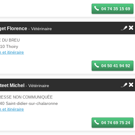
04 74 35 15 69
get Florence
- Vétérinaire
E DU BREU
10 Thoiry
 et itinéraire
04 50 41 94 92
teet Michel
- Vétérinaire
RESSE NON COMMUNIQUÉE
40 Saint-didier-sur-chalaronne
 et itinéraire
04 74 69 75 24