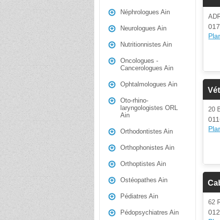
Néphrologues Ain
AD
017
Neurologues Ain
Plan
Nutritionnistes Ain
Oncologues -
Cancerologues Ain
Ophtalmologues Ain
Vét
Oto-rhino-
laryngologistes ORL
20 
Ain
011
Plan
Orthodontistes Ain
Orthophonistes Ain
Orthoptistes Ain
Ostéopathes Ain
Cab
Pédiatres Ain
62 
012
Pédopsychiatres Ain