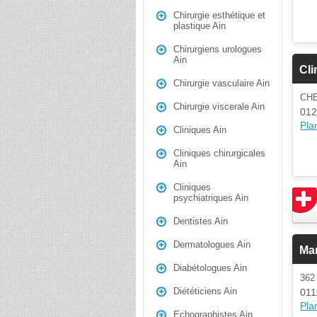
Chirurgie esthétique et
plastique Ain
Chirurgiens urologues
Ain
Cli
Chirurgie vasculaire Ain
CHE
Chirurgie viscerale Ain
012
Plan
Cliniques Ain
Cliniques chirurgicales
Ain
Cliniques
psychiatriques Ain
Dentistes Ain
Dermatologues Ain
Mar
Diabétologues Ain
362
Diététiciens Ain
011
Plan
Echographistes Ain