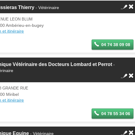
ssieras Thierry
- Vétérinaire
ENUE LEON BLUM
00 Ambérieu-en-bugey
 et itinéraire
04 74 38 09 08
nique Vétérinaire des Docteurs Lombard et Perrot
-
érinaire
88 GRANDE RUE
00 Miribel
 et itinéraire
04 78 55 34 06
nique Equine
- Vétérinaire