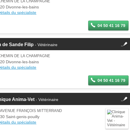
 CHEMIN DE LA CHAMPAGNE
Se
20 Divonne-les-bains
Si vous êtes ce membre, mettez à
connecter
étails du spécialiste
jour ces informations sur votre
espace Pro.
04 50 41 16 79
fermer
 de Sande Filip
- Vétérinaire
Cette fiche est la propriété
d'un membre.
 CHEMIN DE LA CHAMPAGNE
Se
20 Divonne-les-bains
Si vous êtes ce membre, mettez à
connecter
étails du spécialiste
jour ces informations sur votre
espace Pro.
04 50 41 16 79
fermer
nique Anima-Vet
- Vétérinaire
Cette fiche est la propriété
d'un membre.
4 AVENUE FRANÇOIS MITTERRAND
Se
30 Saint-genis-pouilly
Si vous êtes ce membre, mettez à
connecter
étails du spécialiste
jour ces informations sur votre
espace Pro.