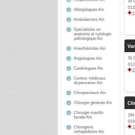
36
012
Allergologues Ain
D
Ambulanciers Ain
Spécialistes en
anatomie et cytologie
pathologique Ain
Van
Anesthésistes Ain
36
Angiologues Ain
012
Cardiologues Ain
D
Centres médicaux
dispensaires Ain
Chiropracteurs Ain
Chirurgie générale Ain
Cli
Chirurgie maxillo-
29
faciale Ain
016
D
Chirurgiens
orthopédistes Ain