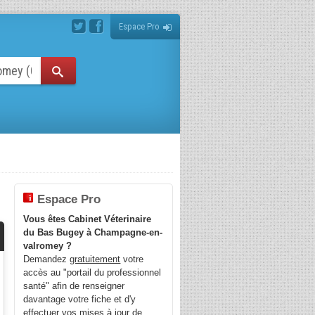
Espace Pro
Espace Pro
Vous êtes Cabinet Véterinaire
du Bas Bugey à Champagne-en-
valromey ?
Demandez
gratuitement
votre
accès au "portail du professionnel
santé" afin de renseigner
davantage votre fiche et d'y
effectuer vos mises à jour de