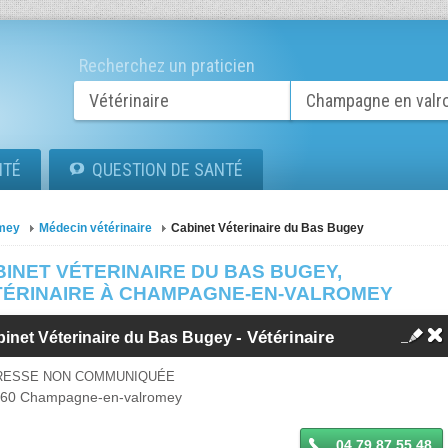
Recherchez un praticien
ITÉ
QUESTION DE SANTÉ
mey
Médecin vétérinaire
Cabinet Véterinaire du Bas Bugey
INET VÉTERINAIRE DU BAS BUGEY,
TÉRINAIRE À CHAMPAGNE-EN-VALROMEY
- Vétérinaire
inet Véterinaire du Bas Bugey
RESSE NON COMMUNIQUÉE
260
Champagne-en-valromey
04 79 87 55 48