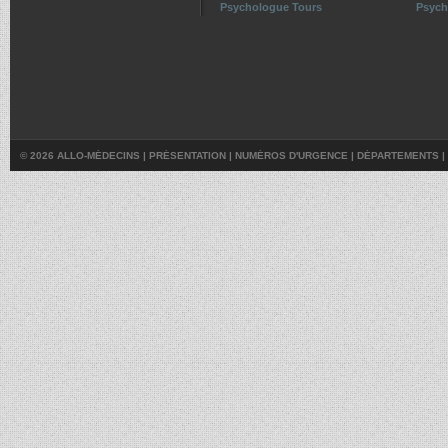
Psychologue Tours
Psych
© 2026 ALLO-MÉDECINS |
PRÉSENTATION
|
NUMÉROS D'URGENCE
|
DÉPARTEMENTS
|