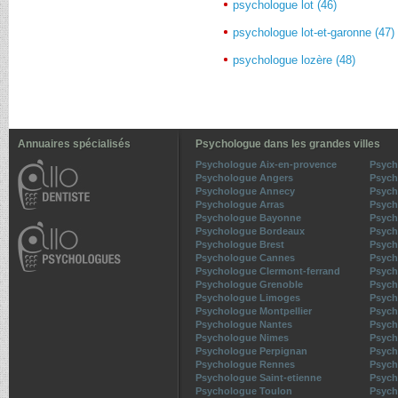
psychologue lot (46)
psychologue lot-et-garonne (47)
psychologue lozère (48)
Annuaires spécialisés
Psychologue dans les grandes villes
Psychologue Aix-en-provence
Psych
Psychologue Angers
Psych
Psychologue Annecy
Psych
Psychologue Arras
Psych
Psychologue Bayonne
Psych
Psychologue Bordeaux
Psych
Psychologue Brest
Psych
Psychologue Cannes
Psych
Psychologue Clermont-ferrand
Psych
Psychologue Grenoble
Psych
Psychologue Limoges
Psych
Psychologue Montpellier
Psych
Psychologue Nantes
Psych
Psychologue Nimes
Psych
Psychologue Perpignan
Psych
Psychologue Rennes
Psych
Psychologue Saint-etienne
Psych
Psychologue Toulon
Psych