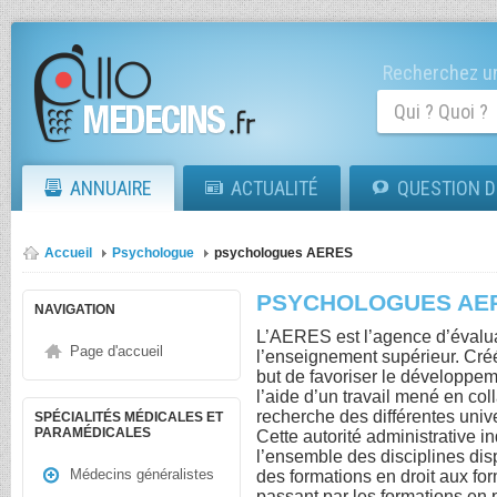
Recherchez un
ANNUAIRE
ACTUALITÉ
QUESTION D
Accueil
Psychologue
psychologues AERES
PSYCHOLOGUES AE
NAVIGATION
L’AERES est l’agence d’évalua
Page d'accueil
l’enseignement supérieur. Créé
but de favoriser le développem
l’aide d’un travail mené en col
recherche des différentes univ
SPÉCIALITÉS MÉDICALES ET
PARAMÉDICALES
Cette autorité administrative 
l’ensemble des disciplines di
Médecins généralistes
des formations en droit aux fo
passant par les formations en 