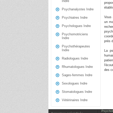
Indre
propo
établ
Psychanalystes Indre
Vous 
Psychiatres Indre
un ma
Psychologues Indre
reche
psych
Psychomotriciens
coord
Indre
près 
Psychothérapeutes
Indre
La ps
humai
Radiologues Indre
patie
l'éco
Rhumatologues Indre
des co
Sages-femmes Indre
Sexologues Indre
Stomatologues Indre
Vétérinaires Indre
Psycholo