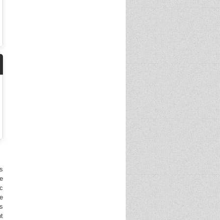
es
ne
rc
he
es
nt