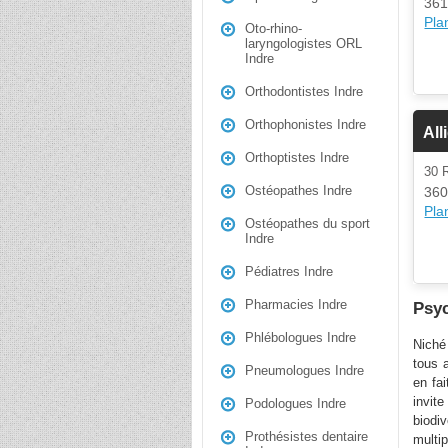
361
Plan
Oto-rhino-
laryngologistes ORL
Indre
Orthodontistes Indre
Orthophonistes Indre
All
Orthoptistes Indre
30
Ostéopathes Indre
360
Plan
Ostéopathes du sport
Indre
Pédiatres Indre
Pharmacies Indre
Psyc
Phlébologues Indre
Niché
tous 
Pneumologues Indre
en fai
invit
Podologues Indre
biodiv
Prothésistes dentaire
multi