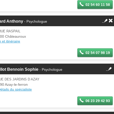
02 54 60 11 58
ard Anthony
- Psychologue
RUE RASPAIL
00 Châteauroux
 et itinéraire
02 54 07 98 19
fermer
llot Bennoin Sophie
- Psychologue
Cette fiche est la propriété
d'un membre.
UE DES JARDINS D AZAY
Se
90 Azay-le-ferron
Si vous êtes ce membre, mettez à
connecter
étails du spécialiste
jour ces informations sur votre
espace Pro.
06 23 29 42 93