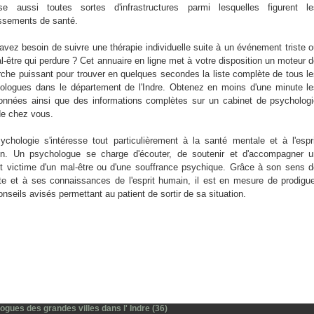
se aussi toutes sortes d'infrastructures parmi lesquelles figurent le
issements de santé.
avez besoin de suivre une thérapie individuelle suite à un événement triste 
l-être qui perdure ? Cet annuaire en ligne met à votre disposition un moteur 
rche puissant pour trouver en quelques secondes la liste complète de tous l
ologues dans le département de l'Indre. Obtenez en moins d'une minute l
onnées ainsi que des informations complètes sur un cabinet de psycholog
de chez vous.
ychologie s'intéresse tout particulièrement à la santé mentale et à l'espr
n. Un psychologue se charge d'écouter, de soutenir et d'accompagner u
nt victime d'un mal-être ou d'une souffrance psychique. Grâce à son sens 
ute et à ses connaissances de l'esprit humain, il est en mesure de prodigu
nseils avisés permettant au patient de sortir de sa situation.
gues des grandes villes dans l' Indre (36)