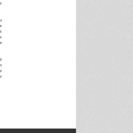
s
ou
de
es
es
ie
it
n
de
er