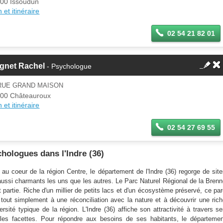
00 Issoudun
 et itinéraire
02 54 21 82 01
ignet Rachel
- Psychologue
 RUE GRAND MAISON
00 Châteauroux
 et itinéraire
02 54 27 69 55
hologues dans l'Indre (36)
 au coeur de la région Centre, le département de l'Indre (36) regorge de sit
aussi charmants les uns que les autres. Le Parc Naturel Régional de la Bren
t partie. Riche d'un millier de petits lacs et d'un écosystème préservé, ce pa
e tout simplement à une réconciliation avec la nature et à découvrir une ric
ersité typique de la région. L'Indre (36) affiche son attractivité à travers s
ples facettes. Pour répondre aux besoins de ses habitants, le départeme