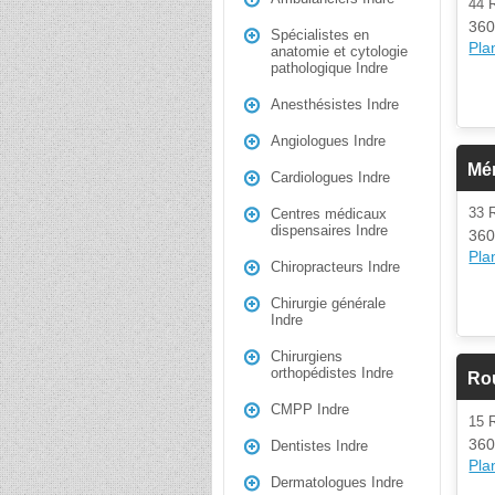
44 
360
Spécialistes en
Plan
anatomie et cytologie
pathologique Indre
Anesthésistes Indre
Angiologues Indre
Mé
Cardiologues Indre
33
Centres médicaux
dispensaires Indre
360
Plan
Chiropracteurs Indre
Chirurgie générale
Indre
Chirurgiens
orthopédistes Indre
Rou
CMPP Indre
15
360
Dentistes Indre
Plan
Dermatologues Indre