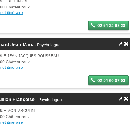
RUE DE L INDRE
00 Châteauroux
 et itinéraire
02 54 22 98 28
nard Jean-Marc
- Psychologue
 RUE JEAN JACQUES ROUSSEAU
00 Châteauroux
 et itinéraire
02 54 60 07 03
illon Françoise
- Psychologue
 RUE MONTABOULIN
00 Châteauroux
 et itinéraire