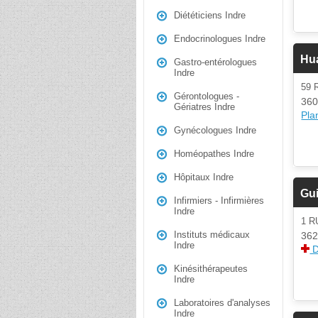
Diététiciens Indre
Endocrinologues Indre
Hu
Gastro-entérologues
Indre
59 
Gérontologues -
360
Gériatres Indre
Plan
Gynécologues Indre
Homéopathes Indre
Hôpitaux Indre
Gui
Infirmiers - Infirmières
Indre
1 R
Instituts médicaux
362
Indre
D
Kinésithérapeutes
Indre
Laboratoires d'analyses
Indre