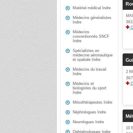
Ro
Matériel médical Indre
MAI
Médecins généralistes
361
Indre
D
Médecins
conventionnés SNCF
Indre
Spécialistes en
médecine aéronautique
et spatiale Indre
Gui
Médecins du travail
2 
Indre
367
D
Médecins et
biologistes du sport
Indre
Mésothérapeutes Indre
Néphrologues Indre
Mét
Neurologues Indre
10
Ophtalmologues Indre