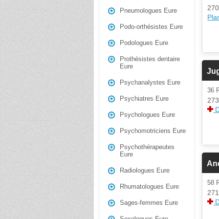
270
Pneumologues Eure
Plan
Podo-orthésistes Eure
Podologues Eure
Prothésistes dentaire
Eure
Ju
Psychanalystes Eure
36 
Psychiatres Eure
273
D
Psychologues Eure
Psychomotriciens Eure
Psychothérapeutes
Eure
An
Radiologues Eure
58 
Rhumatologues Eure
271
D
Sages-femmes Eure
Sexologues Eure