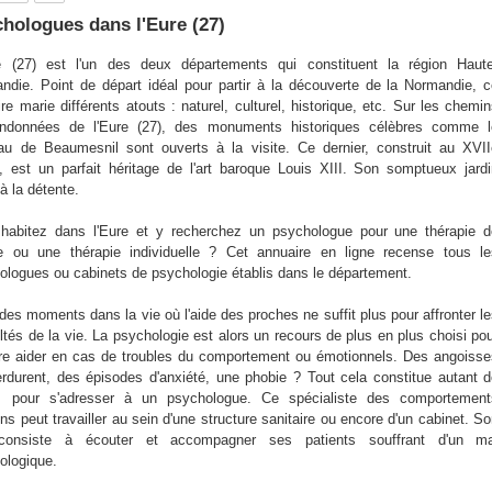
hologues dans l'Eure (27)
e (27) est l'un des deux départements qui constituent la région Haute
ndie. Point de départ idéal pour partir à la découverte de la Normandie, 
oire marie différents atouts : naturel, culturel, historique, etc. Sur les chemi
ndonnées de l'Eure (27), des monuments historiques célèbres comme l
au de Beaumesnil sont ouverts à la visite. Ce dernier, construit au XVI
e, est un parfait héritage de l'art baroque Louis XIII. Son somptueux jard
 à la détente.
habitez dans l'Eure et y recherchez un psychologue pour une thérapie d
e ou une thérapie individuelle ? Cet annuaire en ligne recense tous le
ologues ou cabinets de psychologie établis dans le département.
 des moments dans la vie où l'aide des proches ne suffit plus pour affronter l
ultés de la vie. La psychologie est alors un recours de plus en plus choisi po
ire aider en cas de troubles du comportement ou émotionnels. Des angoiss
erdurent, des épisodes d'anxiété, une phobie ? Tout cela constitue autant 
s pour s'adresser à un psychologue. Ce spécialiste des comportement
s peut travailler au sein d'une structure sanitaire ou encore d'un cabinet. S
 consiste à écouter et accompagner ses patients souffrant d'un ma
ologique.