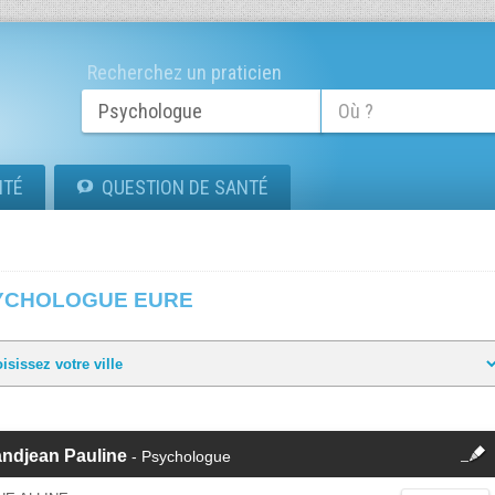
Recherchez un praticien
ITÉ
QUESTION DE SANTÉ
YCHOLOGUE EURE
fermer
andjean Pauline
- Psychologue
Cette fiche est la propriété
d'un membre.