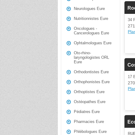
Roc
Neurologues Eure
Nutritionnistes Eure
34 
271
Oncologues -
Plan
Cancerologues Eure
Ophtalmologues Eure
Oto-rhino-
laryngologistes ORL
Eure
Co
Orthodontistes Eure
17 
Orthophonistes Eure
270
Plan
Orthoptistes Eure
Ostéopathes Eure
Pédiatres Eure
Eco
Pharmacies Eure
Phlébologues Eure
RU