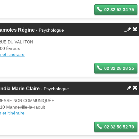
02 32 52 34 75
camoles Régine
- Psychologue
RUE DU VAL ITON
00 Évreux
 et itinéraire
02 32 28 28 25
ndia Marie-Claire
- Psychologue
RESSE NON COMMUNIQUÉE
10 Manneville-la-raoult
 et itinéraire
02 32 56 52 70