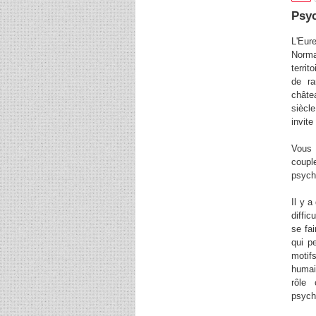
Psyc
L'Eur
Norma
territ
de ra
châte
siècl
invite
Vous 
coupl
psych
Il y a
diffic
se fa
qui p
motif
humain
rôle
psych