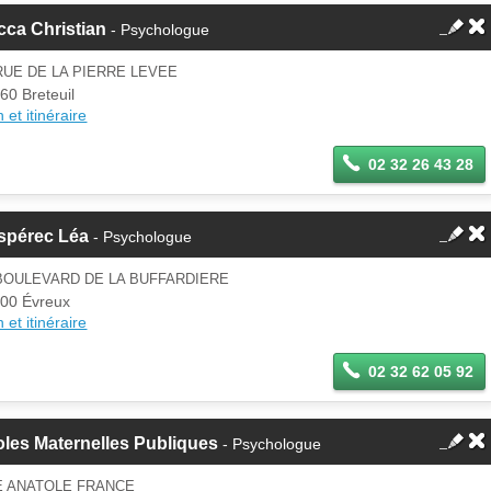
ca Christian
- Psychologue
RUE DE LA PIERRE LEVEE
60 Breteuil
 et itinéraire
02 32 26 43 28
spérec Léa
- Psychologue
BOULEVARD DE LA BUFFARDIERE
00 Évreux
 et itinéraire
02 32 62 05 92
les Maternelles Publiques
- Psychologue
E ANATOLE FRANCE