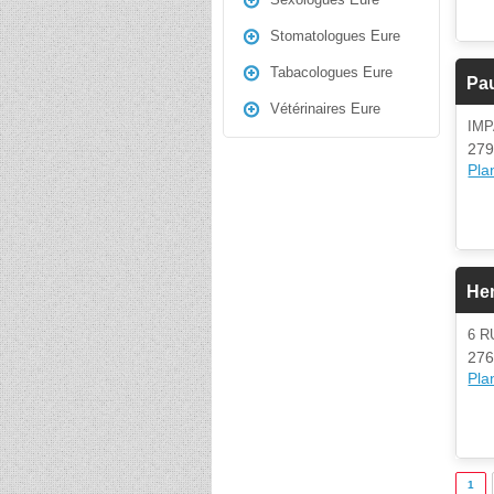
Stomatologues Eure
Tabacologues Eure
Pa
Vétérinaires Eure
IM
279
Plan
Hen
6 
276
Plan
1