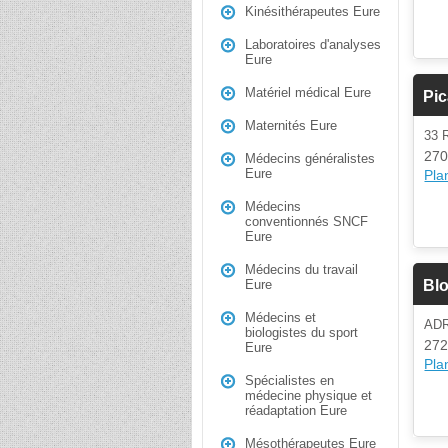
Kinésithérapeutes Eure
Laboratoires d'analyses
Eure
Matériel médical Eure
Pi
Maternités Eure
33 
270
Médecins généralistes
Eure
Plan
Médecins
conventionnés SNCF
Eure
Médecins du travail
Blo
Eure
Médecins et
AD
biologistes du sport
272
Eure
Plan
Spécialistes en
médecine physique et
réadaptation Eure
Mésothérapeutes Eure