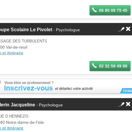
espace Pro.
06 80 08 75 45
upe Scolaire Le Pivolet
- Psychologue
SSAGE DES TURBULENTS
00 Val-de-reuil
 et itinéraire
02 32 59 49 98
lerin Jacqueline
- Psychologue
UE D HENNEZIS
40 Notre-dame-de-l'isle
 et itinéraire