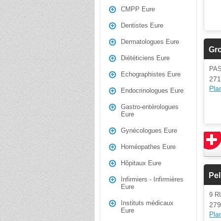
CMPP Eure
Dentistes Eure
Dermatologues Eure
Gro
Diététiciens Eure
PA
Echographistes Eure
271
Plan
Endocrinologues Eure
Gastro-entérologues
Eure
Gynécologues Eure
Homéopathes Eure
Hôpitaux Eure
Pel
Infirmiers - Infirmières
Eure
9 R
Instituts médicaux
279
Eure
Plan