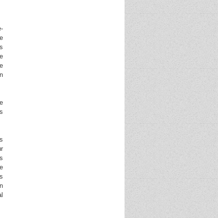
-
ce
ns
e
Ie
in
e
s
es
ur
es
de
s
on
l