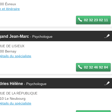
00 Évreux
 et itinéraire
02 32 23 02 11
fermer
gand Jean-Marc
- Psychologue
Cette fiche est la propriété
d'un membre.
RUE DE LISIEUX
Se
00 Bernay
Si vous êtes ce membre, mettez à
connecter
étails du spécialiste
jour ces informations sur votre
espace Pro.
02 32 46 92 84
fermer
dries Hélène
- Psychologue
Cette fiche est la propriété
d'un membre.
RUE DE LA RÉPUBLIQUE
Se
10 Le Neubourg
Si vous êtes ce membre, mettez à
connecter
étails du spécialiste
jour ces informations sur votre
espace Pro.