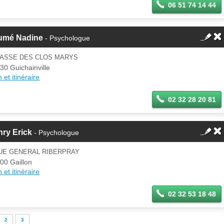
06 51 74 14 44
umé Nadine
- Psychologue
PASSE DES CLOS MARYS
30 Guichainville
 et itinéraire
02 32 28 20 81
ry Erick
- Psychologue
RUE GENERAL RIBERPRAY
00 Gaillon
 et itinéraire
02 32 53 18 48
2
3