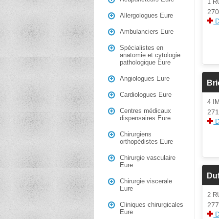
1 R
270
Allergologues Eure
D
Ambulanciers Eure
Spécialistes en
anatomie et cytologie
pathologique Eure
Angiologues Eure
Br
Cardiologues Eure
4 
Centres médicaux
271
dispensaires Eure
D
Chirurgiens
orthopédistes Eure
Chirurgie vasculaire
Eure
Du
Chirurgie viscerale
Eure
2 
277
Cliniques chirurgicales
Eure
D