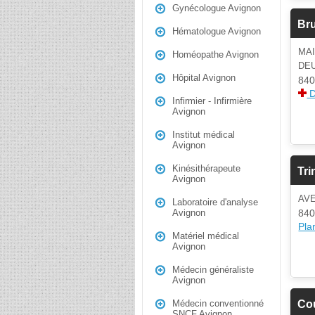
Gynécologue Avignon
Bru
Hématologue Avignon
MAI
Homéopathe Avignon
DE
Hôpital Avignon
840
D
Infirmier - Infirmière
Avignon
Institut médical
Avignon
Kinésithérapeute
Tri
Avignon
AVE
Laboratoire d'analyse
840
Avignon
Plan
Matériel médical
Avignon
Médecin généraliste
Avignon
Cou
Médecin conventionné
SNCF Avignon