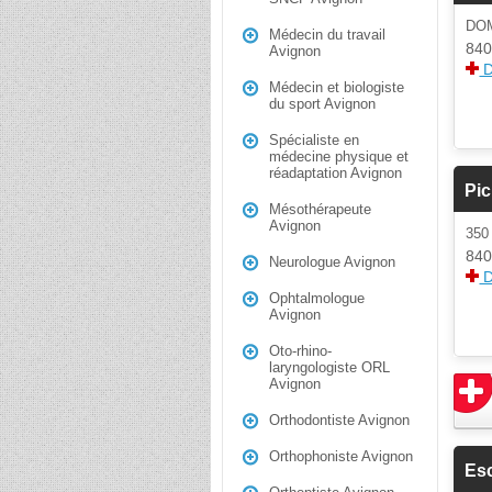
DOM
Médecin du travail
840
Avignon
D
Médecin et biologiste
du sport Avignon
Spécialiste en
médecine physique et
réadaptation Avignon
Pi
Mésothérapeute
Avignon
350
840
Neurologue Avignon
D
Ophtalmologue
Avignon
Oto-rhino-
laryngologiste ORL
Avignon
Orthodontiste Avignon
Orthophoniste Avignon
Es