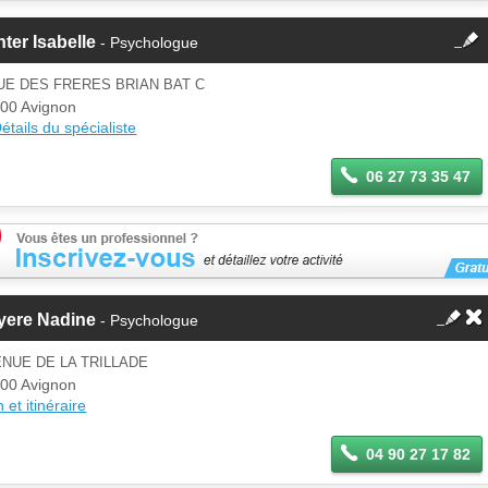
fermer
ter Isabelle
- Psychologue
Cette fiche est la propriété
d'un membre.
UE DES FRERES BRIAN BAT C
Se
00 Avignon
Si vous êtes ce membre, mettez à
connecter
étails du spécialiste
jour ces informations sur votre
espace Pro.
06 27 73 35 47
yere Nadine
- Psychologue
NUE DE LA TRILLADE
00 Avignon
 et itinéraire
04 90 27 17 82