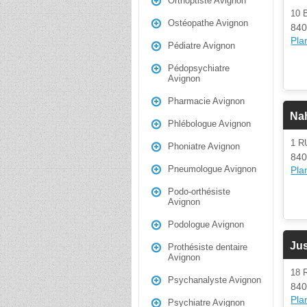
Orthoptiste Avignon
10 
Ostéopathe Avignon
840
Plan
Pédiatre Avignon
Pédopsychiatre
Avignon
Pharmacie Avignon
Na
Phlébologue Avignon
1 R
Phoniatre Avignon
840
Pneumologue Avignon
Plan
Podo-orthésiste
Avignon
Podologue Avignon
Jus
Prothésiste dentaire
Avignon
18
Psychanalyste Avignon
840
Plan
Psychiatre Avignon