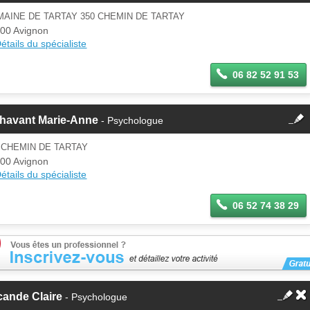
d'un membre.
AINE DE TARTAY 350 CHEMIN DE TARTAY
Se
00 Avignon
Si vous êtes ce membre, mettez à
connecter
étails du spécialiste
jour ces informations sur votre
espace Pro.
06 82 52 91 53
fermer
chavant Marie-Anne
- Psychologue
Cette fiche est la propriété
d'un membre.
 CHEMIN DE TARTAY
Se
00 Avignon
Si vous êtes ce membre, mettez à
connecter
étails du spécialiste
jour ces informations sur votre
espace Pro.
06 52 74 38 29
cande Claire
- Psychologue