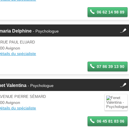
jour ces informations sur votre
espace Pro.
06 62 14 98 89
fermer
maria Delphine
- Psychologue
Cette fiche est la propriété
d'un membre.
 RUE PAUL ELUARD
Se
00 Avignon
Si vous êtes ce membre, mettez à
connecter
étails du spécialiste
jour ces informations sur votre
espace Pro.
07 86 39 13 90
fermer
et Valentina
- Psychologue
Cette fiche est la propriété
d'un membre.
 AVENUE PIERRE SÉMARD
Se
00 Avignon
Si vous êtes ce membre, mettez à
connecter
étails du spécialiste
jour ces informations sur votre
espace Pro.
06 45 81 83 06