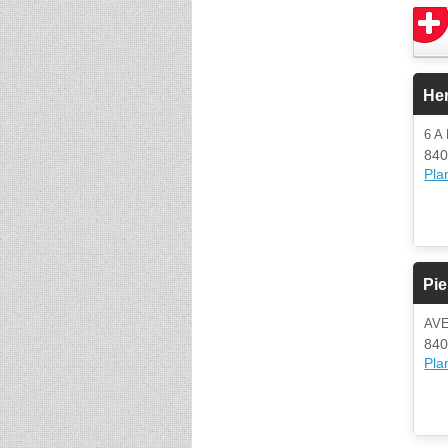
Her
6 A
840
Plan
Pie
AV
840
Plan