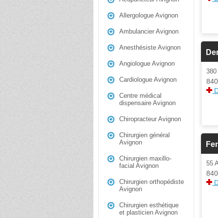
Allergologue Avignon
Ambulancier Avignon
Anesthésiste Avignon
De
Angiologue Avignon
380
Cardiologue Avignon
840
D
Centre médical
dispensaire Avignon
Chiropracteur Avignon
Chirurgien général
Avignon
Fen
Chirurgien maxillo-
55
facial Avignon
840
Chirurgien orthopédiste
D
Avignon
Chirurgien esthétique
et plasticien Avignon