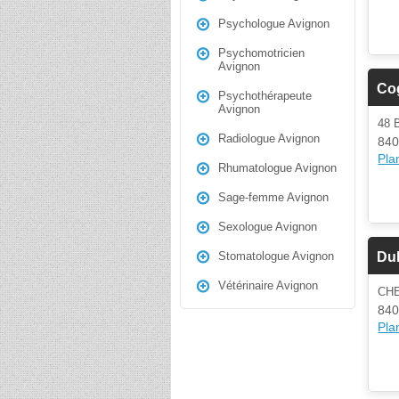
Psychologue Avignon
Psychomotricien
Avignon
Cog
Psychothérapeute
Avignon
48
Radiologue Avignon
840
Plan
Rhumatologue Avignon
Sage-femme Avignon
Sexologue Avignon
Du
Stomatologue Avignon
Vétérinaire Avignon
CH
840
Plan