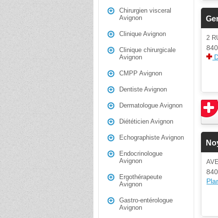
Chirurgien visceral
Avignon
Gen
Clinique Avignon
2 R
840
Clinique chirurgicale
D
Avignon
CMPP Avignon
Dentiste Avignon
Dermatologue Avignon
Diététicien Avignon
Echographiste Avignon
No
Endocrinologue
Avignon
AVE
840
Ergothérapeute
Plan
Avignon
Gastro-entérologue
Avignon