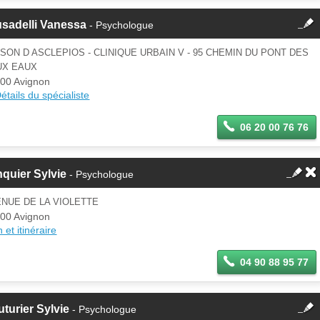
fermer
sadelli Vanessa
- Psychologue
Cette fiche est la propriété
d'un membre.
SON D ASCLEPIOS - CLINIQUE URBAIN V - 95 CHEMIN DU PONT DES
Se
UX EAUX
Si vous êtes ce membre, mettez à
connecter
00 Avignon
jour ces informations sur votre
étails du spécialiste
espace Pro.
06 20 00 76 76
nquier Sylvie
- Psychologue
NUE DE LA VIOLETTE
00 Avignon
 et itinéraire
04 90 88 95 77
fermer
turier Sylvie
- Psychologue
Cette fiche est la propriété