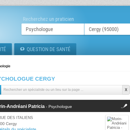
Recherchez un praticien
ITÉ
QUESTION DE SANTÉ
ologie
YCHOLOGUE CERGY
fermer
in-Andréani Patricia
- Psychologue
Cette fiche est la propriété
d'un membre.
RUE DES ITALIENS
Se
00 Cergy
Si vous êtes ce membre, mettez à
connecter
étails du spécialiste