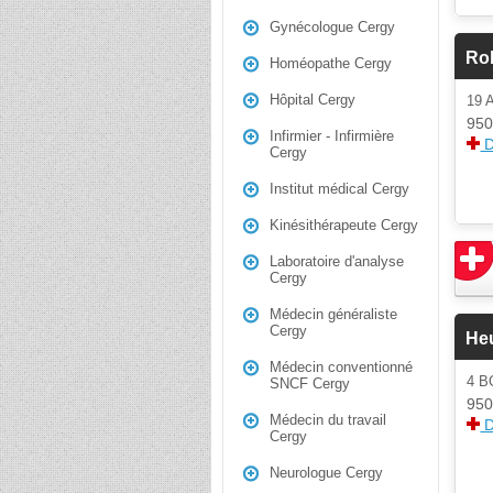
Gynécologue Cergy
Ro
Homéopathe Cergy
Hôpital Cergy
19 
950
Infirmier - Infirmière
D
Cergy
Institut médical Cergy
Kinésithérapeute Cergy
Laboratoire d'analyse
Cergy
Médecin généraliste
Cergy
Heu
Médecin conventionné
4 
SNCF Cergy
950
Médecin du travail
D
Cergy
Neurologue Cergy