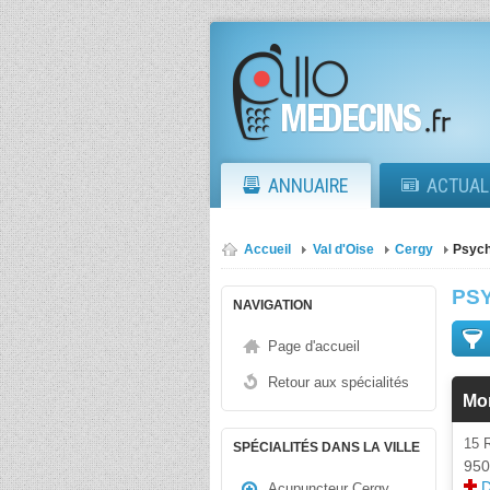
ANNUAIRE
ACTUAL
Accueil
Val d'Oise
Cergy
Psych
PS
NAVIGATION
Page d'accueil
Retour aux spécialités
Mor
15 
SPÉCIALITÉS DANS LA VILLE
950
D
Acupuncteur Cergy