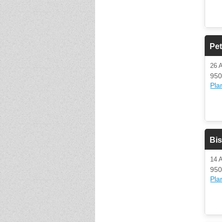
Pet
26 
950
Plan
Bi
14 
950
Plan