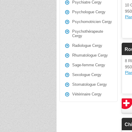
Psychiatre Cergy
10 
950
Psychologue Cergy
Plan
Psychomotricien Cergy
Psychothérapeute
Cergy
Radiologue Cergy
Rou
Rhumatologue Cergy
8 
Sage-femme Cergy
950
Plan
Sexologue Cergy
Stomatologue Cergy
Vétérinaire Cergy
Chi