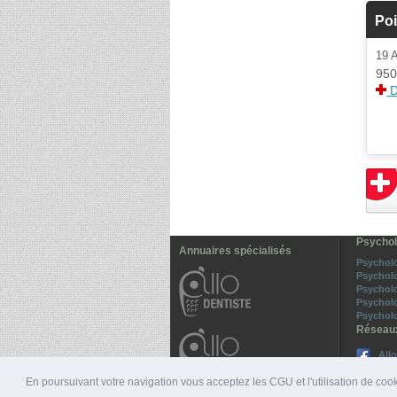
Po
19 
950
D
Psychol
Annuaires spécialisés
Psychol
Psychol
Psychol
Psycholo
Psycholo
Réseau
All
Sui
En poursuivant votre navigation vous acceptez les CGU et l'utilisation de cook