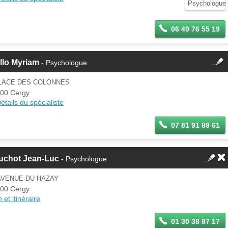
jour ces informations sur votre
espace Pro.
06 49 76 55 19
fermer
llo Myriam
- Psychologue
Cette fiche est la propriété
d'un membre.
PLACE DES COLONNES
Se
00 Cergy
Si vous êtes ce membre, mettez à
connecter
étails du spécialiste
jour ces informations sur votre
espace Pro.
07 81 91 89 61
uchot Jean-Luc
- Psychologue
AVENUE DU HAZAY
00 Cergy
 et itinéraire
01 30 38 87 17