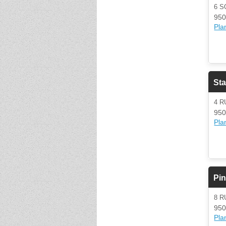
6 
950
Plan
Sta
4 R
950
Plan
Pi
8 
950
Plan