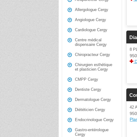
Allergologue Cergy
Angiologue Cergy
Cardiologue Cergy
Dia
Centre médical
dispensaire Cergy
8 
Chiropracteur Cergy
950
D
Chirurgien esthétique
et plasticien Cergy
CMPP Cergy
Dentiste Cergy
Co
Dermatologue Cergy
42 
Diététicien Cergy
950
Plan
Endocrinologue Cergy
Gastro-entérologue
Cergy