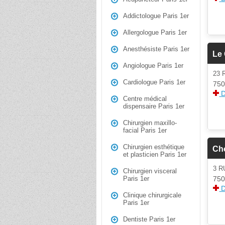
Addictologue Paris 1er
Allergologue Paris 1er
Anesthésiste Paris 1er
Le 
Angiologue Paris 1er
23
Cardiologue Paris 1er
750
D
Centre médical
dispensaire Paris 1er
Chirurgien maxillo-
facial Paris 1er
Chirurgien esthétique
Ch
et plasticien Paris 1er
3 R
Chirurgien visceral
750
Paris 1er
D
Clinique chirurgicale
Paris 1er
Dentiste Paris 1er