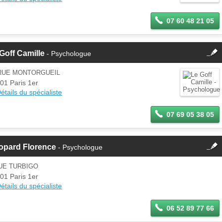
jour ces informations sur votre
espace Pro.
07 60 48 21 05
fermer
Goff Camille
- Psychologue
Cette fiche est la propriété
d'un membre.
 RUE MONTORGUEIL
Se
01 Paris 1er
Si vous êtes ce membre, mettez à
connecter
étails du spécialiste
jour ces informations sur votre
espace Pro.
07 69 05 38 05
fermer
opard Florence
- Psychologue
Cette fiche est la propriété
d'un membre.
UE TURBIGO
Se
01 Paris 1er
Si vous êtes ce membre, mettez à
connecter
étails du spécialiste
jour ces informations sur votre
espace Pro.
06 52 89 77 66