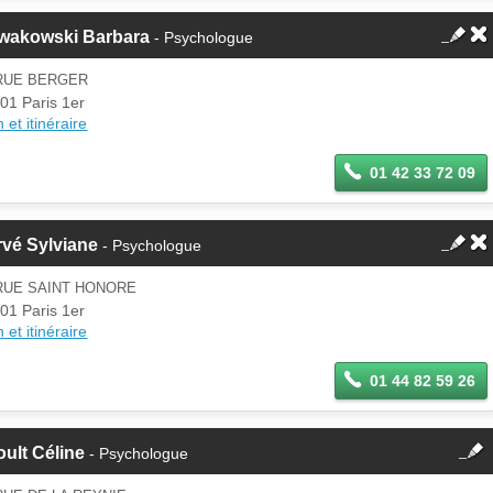
wakowski Barbara
- Psychologue
 RUE BERGER
01 Paris 1er
 et itinéraire
01 42 33 72 09
vé Sylviane
- Psychologue
RUE SAINT HONORE
01 Paris 1er
 et itinéraire
01 44 82 59 26
fermer
ult Céline
- Psychologue
Cette fiche est la propriété
d'un membre.