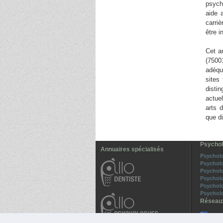
psych
aide 
carriè
être i
Cet a
(7500
adéqu
sites
disti
actue
arts d
que di
Psychol
Annuaires spécialisés
Psychol
Psychol
Psychol
Psychol
Psychol
Psychol
Réseau
All