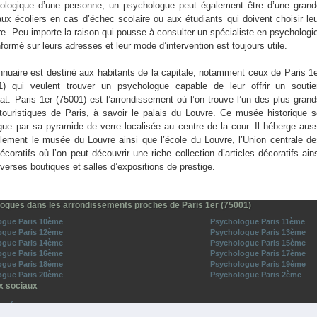
ologique d’une personne, un psychologue peut également être d’une grand
aux écoliers en cas d’échec scolaire ou aux étudiants qui doivent choisir le
re. Peu importe la raison qui pousse à consulter un spécialiste en psychologi
nformé sur leurs adresses et leur mode d’intervention est toujours utile.
nnuaire est destiné aux habitants de la capitale, notamment ceux de Paris 1
1) qui veulent trouver un psychologue capable de leur offrir un soutie
at. Paris 1er (75001) est l’arrondissement où l’on trouve l’un des plus gran
 touristiques de Paris, à savoir le palais du Louvre. Ce musée historique 
ngue par sa pyramide de verre localisée au centre de la cour. Il héberge aus
llement le musée du Louvre ainsi que l’école du Louvre, l’Union centrale d
écoratifs où l’on peut découvrir une riche collection d’articles décoratifs ain
verses boutiques et salles d’expositions de prestige.
ogues dans les arrondissements proches de Paris 1er (75001)
ogue Paris 10ème
Psychologue Paris 11ème
ogue Paris 12ème
Psychologue Paris 13ème
ogue Paris 14ème
Psychologue Paris 15ème
ogue Paris 16ème
Psychologue Paris 17ème
ogue Paris 18ème
Psychologue Paris 19ème
ogue Paris 20ème
Psychologue Paris 2ème
x sociaux
o-Médecins sur Facebook