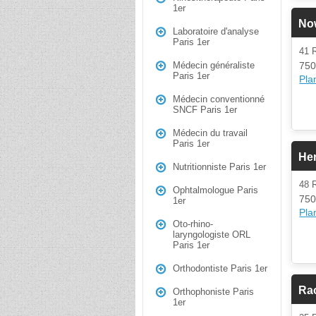
1er
No
Laboratoire d'analyse
Paris 1er
41
750
Médecin généraliste
Paris 1er
Plan
Médecin conventionné
SNCF Paris 1er
Médecin du travail
Paris 1er
Her
Nutritionniste Paris 1er
48 
Ophtalmologue Paris
750
1er
Plan
Oto-rhino-
laryngologiste ORL
Paris 1er
Orthodontiste Paris 1er
Rao
Orthophoniste Paris
1er