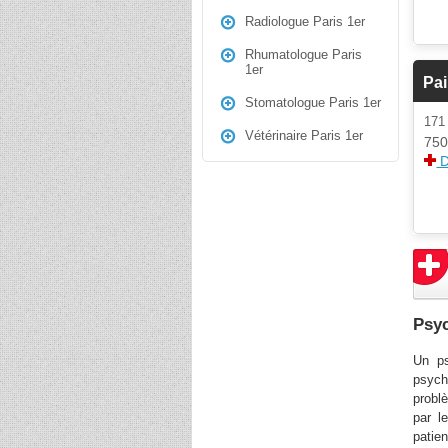
Radiologue Paris 1er
Rhumatologue Paris
1er
Pa
Stomatologue Paris 1er
171
Vétérinaire Paris 1er
750
D
Psyc
Un ps
psych
probl
par l
patie