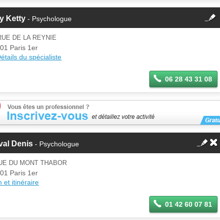
fermer
y Ketty
- Psychologue
Cette fiche est la propriété
d'un membre.
RUE DE LA REYNIE
Se
01 Paris 1er
Si vous êtes ce membre, mettez à
connecter
étails du spécialiste
jour ces informations sur votre
espace Pro.
06 28 43 31 08
val Denis
- Psychologue
RUE DU MONT THABOR
01 Paris 1er
 et itinéraire
01 42 60 07 81