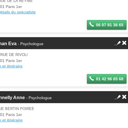
RUE DE LA REYNIE
Se
01 Paris 1er
Si vous êtes ce membre, mettez à
connecter
étails du spécialiste
jour ces informations sur votre
espace Pro.
06 07 81 36 65
han Eva
- Psychologue
 RUE DE RIVOLI
01 Paris 1er
 et itinéraire
01 42 96 65 68
nnelly Anne
- Psychologue
UE BERTIN POIREE
01 Paris 1er
 et itinéraire