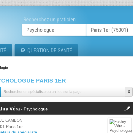
Recherchez un praticien
ITÉ
QUESTION DE SANTÉ
logie
YCHOLOGUE PARIS 1ER
fermer
khry Véra
- Psychologue
Cette fiche est la propriété
d'un membre.
RUE CAMBON
Se
01 Paris 1er
Si vous êtes ce membre, mettez à
connecter
étails du spécialiste