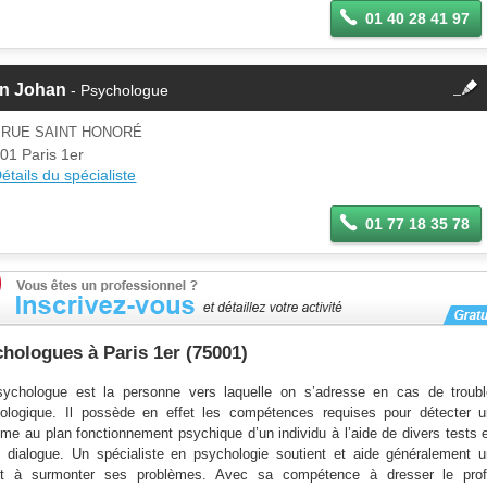
01 40 28 41 97
fermer
in Johan
- Psychologue
Cette fiche est la propriété
d'un membre.
 RUE SAINT HONORÉ
Se
01 Paris 1er
Si vous êtes ce membre, mettez à
connecter
étails du spécialiste
jour ces informations sur votre
espace Pro.
01 77 18 35 78
hologues à Paris 1er (75001)
ychologue est la personne vers laquelle on s’adresse en cas de troubl
ologique. Il possède en effet les compétences requises pour détecter u
ème au plan fonctionnement psychique d’un individu à l’aide de divers tests 
e dialogue. Un spécialiste en psychologie soutient et aide généralement 
nt à surmonter ses problèmes. Avec sa compétence à dresser le profi