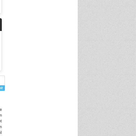
e
n
et
un
l