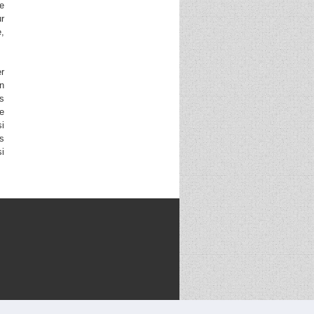
e
ur
e,
er
n
ds
se
si
es
si