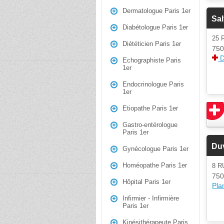
Dermatologue Paris 1er
Sal
Diabétologue Paris 1er
25 
Diététicien Paris 1er
750
D
Echographiste Paris
1er
Endocrinologue Paris
1er
Etiopathe Paris 1er
Gastro-entérologue
Paris 1er
Du
Gynécologue Paris 1er
Homéopathe Paris 1er
8 
750
Hôpital Paris 1er
Plan
Infirmier - Infirmière
Paris 1er
Kinésithérapeute Paris