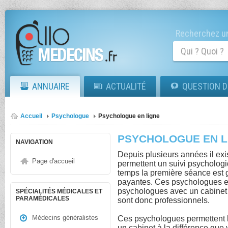
Recherchez un
ANNUAIRE
ACTUALITÉ
QUESTION D
Accueil
Psychologue
Psychologue en ligne
PSYCHOLOGUE EN L
NAVIGATION
Depuis plusieurs années il exi
Page d'accueil
permettent un suivi psychologi
temps la première séance est g
payantes. Ces psychologues en
psychologues avec un cabinet o
SPÉCIALITÉS MÉDICALES ET
PARAMÉDICALES
sont donc professionnels.
Médecins généralistes
Ces psychologues permettent l
un cabinet à la différence que