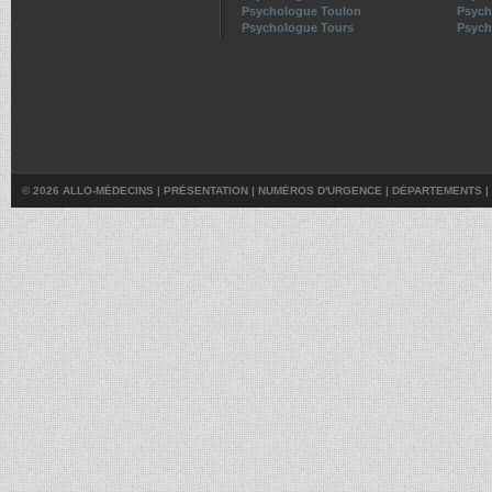
Psychologue Toulon
Psych
Psychologue Tours
Psych
© 2026 ALLO-MÉDECINS |
PRÉSENTATION
|
NUMÉROS D'URGENCE
|
DÉPARTEMENTS
|