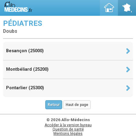
PÉDIATRES
Doubs
Besançon (25000)
Montbéliard (25200)
Pontarlier (25300)
Retour
Haut de page
© 2026 Allo-Médecins
Accéder à la version bureau
Question de santé
Mentions légales