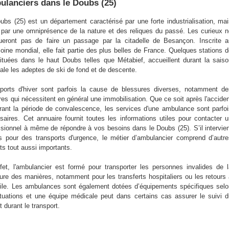
lanciers dans le Doubs (25)
ubs (25) est un département caractérisé par une forte industrialisation, ma
 par une omniprésence de la nature et des reliques du passé. Les curieux 
eront pas de faire un passage par la citadelle de Besançon. Inscrite a
moine mondial, elle fait partie des plus belles de France. Quelques stations 
situées dans le haut Doubs telles que Métabief, accueillent durant la sais
nale les adeptes de ski de fond et de descente.
ports d'hiver sont parfois la cause de blessures diverses, notamment de
res qui nécessitent en général une immobilisation. Que ce soit après l'accide
rant la période de convalescence, les services d'une ambulance sont parfo
saires. Cet annuaire fournit toutes les informations utiles pour contacter 
ssionnel à même de répondre à vos besoins dans le Doubs (25). S’il intervie
is pour des transports d'urgence, le métier d’ambulancier comprend d’autr
ts tout aussi importants.
fet, l'ambulancier est formé pour transporter les personnes invalides de 
eure des manières, notamment pour les transferts hospitaliers ou les retours
ile. Les ambulances sont également dotées d’équipements spécifiques sel
ituations et une équipe médicale peut dans certains cas assurer le suivi 
t durant le transport.