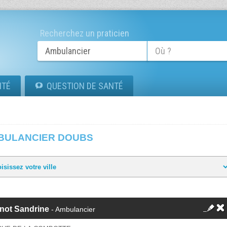
Recherchez un praticien
ITÉ
QUESTION DE SANTÉ
BULANCIER DOUBS
not Sandrine
- Ambulancier