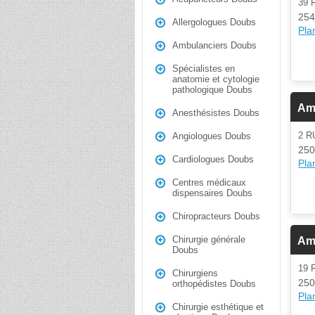
39 
254
Allergologues Doubs
Plan
Ambulanciers Doubs
Spécialistes en
anatomie et cytologie
pathologique Doubs
Am
Anesthésistes Doubs
2 R
Angiologues Doubs
250
Cardiologues Doubs
Plan
Centres médicaux
dispensaires Doubs
Chiropracteurs Doubs
Chirurgie générale
Am
Doubs
19 
Chirurgiens
250
orthopédistes Doubs
Plan
Chirurgie esthétique et