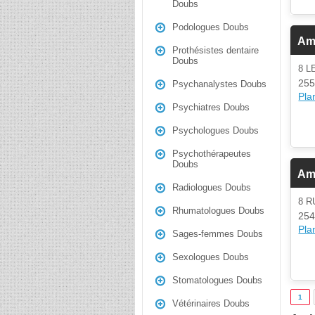
Doubs
Podologues Doubs
Am
Prothésistes dentaire
Doubs
8 
255
Psychanalystes Doubs
Plan
Psychiatres Doubs
Psychologues Doubs
Psychothérapeutes
Doubs
Am
Radiologues Doubs
8 
Rhumatologues Doubs
254
Plan
Sages-femmes Doubs
Sexologues Doubs
Stomatologues Doubs
1
Vétérinaires Doubs