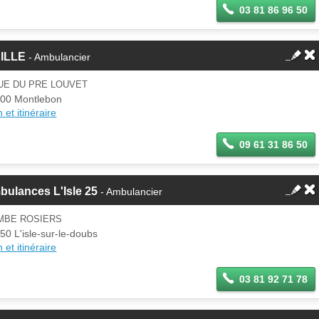
03 81 86 96 50
EILLE
- Ambulancier
UE DU PRE LOUVET
00 Montlebon
 et itinéraire
09 61 31 86 50
ulances L'Isle 25
- Ambulancier
MBE ROSIERS
50 L'isle-sur-le-doubs
 et itinéraire
03 81 92 71 78