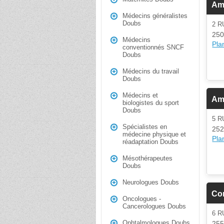
Am
Médecins généralistes
Doubs
2 R
250
Médecins
Plan
conventionnés SNCF
Doubs
Médecins du travail
Doubs
Médecins et
Am
biologistes du sport
Doubs
5 
Spécialistes en
252
médecine physique et
Plan
réadaptation Doubs
Mésothérapeutes
Doubs
Neurologues Doubs
Co
Oncologues -
Cancerologues Doubs
6 R
Ophtalmologues Doubs
255