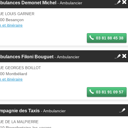
bulances Demonet Michel
- Ambulancier
UE LOUIS GARNIER
00 Besançon
 et itinéraire
03 81 88 45 38
bulances Filoni Bouguet
- Ambulancier
RUE GEORGES BOILLOT
00 Montbéliard
 et itinéraire
03 81 91 09 57
fermer
mpagnie des Taxis
- Ambulancier
Cette fiche est la propriété
d'un membre.
UE DE LA MALPIERRE
Se
10 Pierrefontaine-les-varans