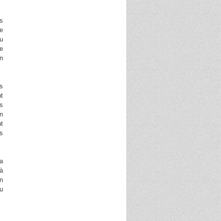
is
ne
u
de
on
s
nt
is
un
nt
es
la
 à
on
du