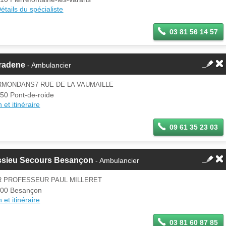
Si vous êtes ce membre, mettez à
connecter
étails du spécialiste
jour ces informations sur votre
espace Pro.
03 81 56 14 57
radene
- Ambulancier
RMONDANS7 RUE DE LA VAUMAILLE
50 Pont-de-roide
 et itinéraire
09 61 35 23 03
ssieu Secours Besançon
- Ambulancier
R PROFESSEUR PAUL MILLERET
00 Besançon
 et itinéraire
03 81 60 87 85