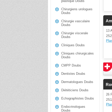
plastique Doubs
Chirurgiens urologues
Doubs
Am
Chirurgie vasculaire
Doubs
13 
Chirurgie viscerale
252
Doubs
Plan
Cliniques Doubs
Cliniques chirurgicales
Doubs
CMPP Doubs
Dentistes Doubs
Dermatologues Doubs
Ro
Diététiciens Doubs
26
Echographistes Doubs
251
Plan
Endocrinologues
Doubs