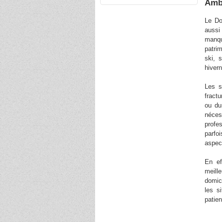
Ambu
Le Do
aussi
manqu
patri
ski, 
hiver
Les s
fractu
ou du
néces
profe
parfo
aspec
En ef
meill
domic
les s
patien