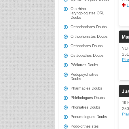
D
Oto-rhino-
laryngologistes ORL
Doubs
Orthodontistes Doubs
Orthophonistes Doubs
Ma
Orthoptistes Doubs
VE
251
Ostéopathes Doubs
Plan
Pédiatres Doubs
Pédopsychiatres
Doubs
Pharmacies Doubs
Ju
Phlébologues Doubs
19 
Phoniatres Doubs
250
Plan
Pneumologues Doubs
Podo-orthésistes