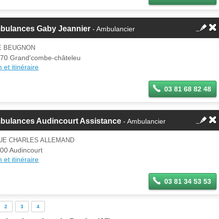
bulances Gaby Jeannier
- Ambulancier
LE BEUGNON
70 Grand'combe-châteleu
 et itinéraire
03 81 68 82 48
bulances Audincourt Assistance
- Ambulancier
RUE CHARLES ALLEMAND
00 Audincourt
 et itinéraire
03 81 34 53 53
2
3
4