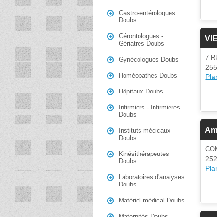
Gastro-entérologues
Doubs
Gérontologues -
VI
Gériatres Doubs
7 R
Gynécologues Doubs
255
Homéopathes Doubs
Plan
Hôpitaux Doubs
Infirmiers - Infirmières
Doubs
Amb
Instituts médicaux
Doubs
CO
Kinésithérapeutes
252
Doubs
Plan
Laboratoires d'analyses
Doubs
Matériel médical Doubs
Maternités Doubs