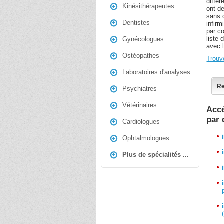
différ
Kinésithérapeutes
ont de
sans 
Dentistes
infirm
par c
liste
Gynécologues
avec l
Ostéopathes
Trouve
Laboratoires d'analyses
Re
Psychiatres
Vétérinaires
Accé
par
Cardiologues
Ophtalmologues
Plus de spécialités ...