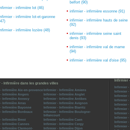
belfort (90)
infirmier - infirmière lot (46)
infirmier - infirmière essonne (91)
infirmier - infirmière lot-et-garonne
infirmier - infirmière hauts de seine
(47)
(92)
infirmier - infirmière lozère (48)
infirmier - infirmière seine saint
denis (93)
infirmier - infirmière val de marne
(94)
infirmier - infirmière val d'oise (95)
Infirmier 
r - Infirmière dans les grandes villes
Infirmier -
 - Infirmière Aix-en-provence
Infirmier - Infirmière Amiens
Infirmier 
 - Infirmière Angers
Infirmier - Infirmière Anglet
Infirmier 
 - Infirmière Annecy
Infirmier - Infirmière Antibes
Infirmier 
 - Infirmière Arras
Infirmier - Infirmière Avignon
Infirmier 
r - Infirmière Bayonne
Infirmier - Infirmière Biarritz
Infirmier 
 - Infirmière Bordeaux
Infirmier - Infirmière Boulogne-
Infirmier 
billancourt
Infirmier 
 - Infirmière Brest
Infirmier - Infirmière Caen
Infirmier 
 - Infirmière Cannes
Infirmier - Infirmière Cergy
Infirmier 
 - Infirmière Clermont-
Infirmier - Infirmière Dijon