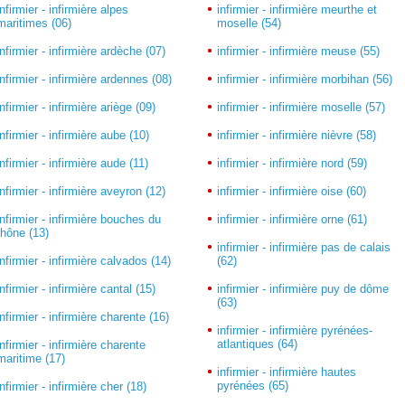
infirmier - infirmière alpes
infirmier - infirmière meurthe et
maritimes (06)
moselle (54)
infirmier - infirmière ardèche (07)
infirmier - infirmière meuse (55)
infirmier - infirmière ardennes (08)
infirmier - infirmière morbihan (56)
infirmier - infirmière ariège (09)
infirmier - infirmière moselle (57)
infirmier - infirmière aube (10)
infirmier - infirmière nièvre (58)
infirmier - infirmière aude (11)
infirmier - infirmière nord (59)
infirmier - infirmière aveyron (12)
infirmier - infirmière oise (60)
infirmier - infirmière bouches du
infirmier - infirmière orne (61)
rhône (13)
infirmier - infirmière pas de calais
infirmier - infirmière calvados (14)
(62)
infirmier - infirmière cantal (15)
infirmier - infirmière puy de dôme
(63)
infirmier - infirmière charente (16)
infirmier - infirmière pyrénées-
atlantiques (64)
infirmier - infirmière charente
maritime (17)
infirmier - infirmière hautes
pyrénées (65)
infirmier - infirmière cher (18)