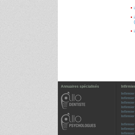
Annuaires spécialisés
Infirmie
Infirmier
Infirmier
Infirmier
Infirmier
Infirmie
Infirmier
Infirmier
Infirmier
Infirmier