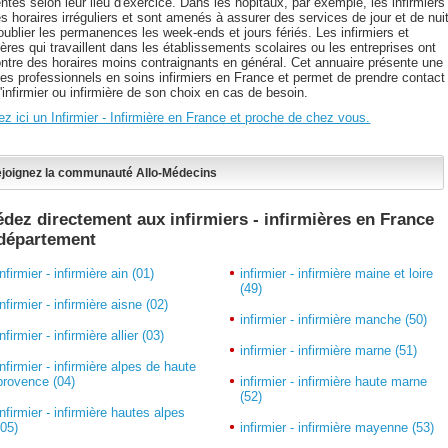
entes selon leur lieu d'exercice. Dans les hôpitaux, par exemple, les infirmiers
s horaires irréguliers et sont amenés à assurer des services de jour et de nuit
oublier les permanences les week-ends et jours fériés. Les infirmiers et
ières qui travaillent dans les établissements scolaires ou les entreprises ont
ontre des horaires moins contraignants en général. Cet annuaire présente une
 des professionnels en soins infirmiers en France et permet de prendre contact
'infirmier ou infirmière de son choix en cas de besoin.
z ici un Infirmier - Infirmière en France et proche de chez vous.
joignez la communauté Allo-Médecins
dez directement aux infirmiers - infirmières en France
 département
infirmier - infirmière ain (01)
infirmier - infirmière maine et loire
(49)
infirmier - infirmière aisne (02)
infirmier - infirmière manche (50)
infirmier - infirmière allier (03)
infirmier - infirmière marne (51)
infirmier - infirmière alpes de haute
provence (04)
infirmier - infirmière haute marne
(52)
infirmier - infirmière hautes alpes
(05)
infirmier - infirmière mayenne (53)