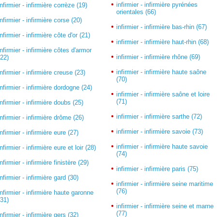
infirmier - infirmière pyrénées
infirmier - infirmière corrèze (19)
orientales (66)
infirmier - infirmière corse (20)
infirmier - infirmière bas-rhin (67)
infirmier - infirmière côte d'or (21)
infirmier - infirmière haut-rhin (68)
infirmier - infirmière côtes d'armor
infirmier - infirmière rhône (69)
(22)
infirmier - infirmière haute saône
infirmier - infirmière creuse (23)
(70)
infirmier - infirmière dordogne (24)
infirmier - infirmière saône et loire
(71)
infirmier - infirmière doubs (25)
infirmier - infirmière sarthe (72)
infirmier - infirmière drôme (26)
infirmier - infirmière savoie (73)
infirmier - infirmière eure (27)
infirmier - infirmière haute savoie
infirmier - infirmière eure et loir (28)
(74)
infirmier - infirmière finistère (29)
infirmier - infirmière paris (75)
infirmier - infirmière gard (30)
infirmier - infirmière seine maritime
(76)
infirmier - infirmière haute garonne
(31)
infirmier - infirmière seine et marne
(77)
infirmier - infirmière gers (32)