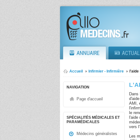
ANNUAIRE
ACTUAL
Accueil
Infirmier - Infirmière
l'aide
L'A
NAVIGATION
Dans l
d'aid
Page d'accueil
AMI, e
l'infi
le re
l'aide
SPÉCIALITÉS MÉDICALES ET
médec
PARAMÉDICALES
vers l
Médecins généralistes
Les mi