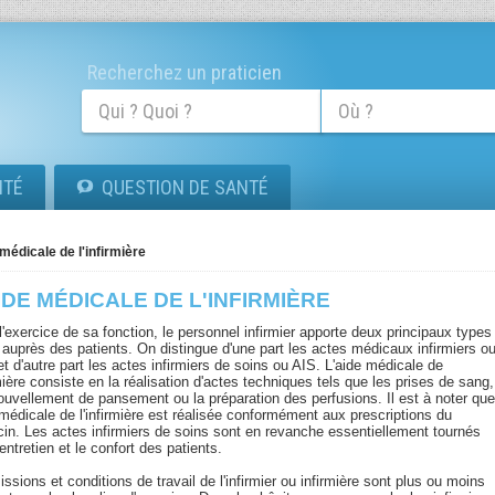
Recherchez un praticien
ITÉ
QUESTION DE SANTÉ
 médicale de l'infirmière
IDE MÉDICALE DE L'INFIRMIÈRE
'exercice de sa fonction, le personnel infirmier apporte deux principaux types
e auprès des patients. On distingue d'une part les actes médicaux infirmiers o
t d'autre part les actes infirmiers de soins ou AIS. L'aide médicale de
rmière consiste en la réalisation d'actes techniques tels que les prises de sang,
nouvellement de pansement ou la préparation des perfusions. Il est à noter qu
 médicale de l'infirmière est réalisée conformément aux prescriptions du
in. Les actes infirmiers de soins sont en revanche essentiellement tournés
'entretien et le confort des patients.
ssions et conditions de travail de l'infirmier ou infirmière sont plus ou moins