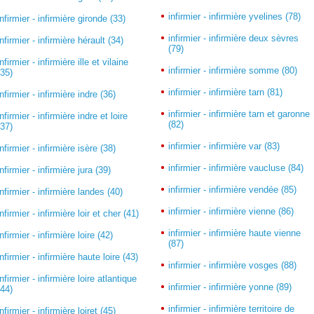
infirmier - infirmière yvelines (78)
infirmier - infirmière gironde (33)
infirmier - infirmière deux sèvres
infirmier - infirmière hérault (34)
(79)
infirmier - infirmière ille et vilaine
infirmier - infirmière somme (80)
(35)
infirmier - infirmière tarn (81)
infirmier - infirmière indre (36)
infirmier - infirmière tarn et garonne
infirmier - infirmière indre et loire
(82)
(37)
infirmier - infirmière var (83)
infirmier - infirmière isère (38)
infirmier - infirmière vaucluse (84)
infirmier - infirmière jura (39)
infirmier - infirmière vendée (85)
infirmier - infirmière landes (40)
infirmier - infirmière vienne (86)
infirmier - infirmière loir et cher (41)
infirmier - infirmière haute vienne
infirmier - infirmière loire (42)
(87)
infirmier - infirmière haute loire (43)
infirmier - infirmière vosges (88)
infirmier - infirmière loire atlantique
infirmier - infirmière yonne (89)
(44)
infirmier - infirmière territoire de
infirmier - infirmière loiret (45)