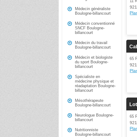
11
921
Médecin généraliste
Plan
Boulogne-billancourt
Médecin conventionné
SNCF Boulogne-
billancourt
Médecin du travail
Cab
Boulogne-billancourt
Médecin et biologiste
65
du sport Boulogne-
921
billancourt
Plan
Spécialiste en
médecine physique et
réadaptation Boulogne-
billancourt
Mésothérapeute
Lo
Boulogne-billancourt
Neurologue Boulogne-
65
billancourt
921
Plan
Nutritionniste
Boulogne-billancourt