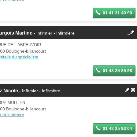
01 41 31 40 90
fermer
urgois Martine
- Infirmier - Infirmière
Cette fiche est la propriété
d'un membre.
RUE DE L ABREUVOIR
Se
00 Boulogne-billancourt
Si vous êtes ce membre, mettez à
connecter
étails du spécialiste
jour ces informations sur votre
espace Pro.
01 48 25 85 98
tz Nicole
- Infirmier - Infirmière
RUE MOLLIEN
00 Boulogne-billancourt
 et itinéraire
01 48 25 93 04