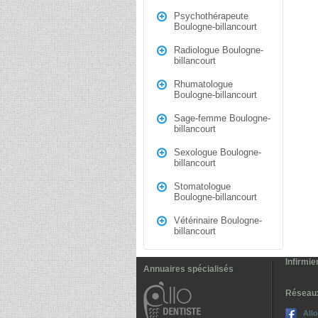
Psychothérapeute
Boulogne-billancourt
Radiologue Boulogne-
billancourt
Rhumatologue
Boulogne-billancourt
Sage-femme Boulogne-
billancourt
Sexologue Boulogne-
billancourt
Stomatologue
Boulogne-billancourt
Vétérinaire Boulogne-
billancourt
Infirmie
Annuaires spécialisés
Réseau
All