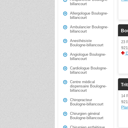
billancourt
Allergologue Boulogne-
billancourt
Ambulancier Boulogne-
Bo
billancourt
Anesthésiste
23 
Boulogne-billancourt
921
D
Angiologue Boulogne-
billancourt
Cardiologue Boulogne-
billancourt
Centre médical
Tri
dispensaire Boulogne-
billancourt
14 
Chiropracteur
921
Boulogne-billancourt
Plan
Chirurgien général
Boulogne-billancourt
Chirurgien esthétique