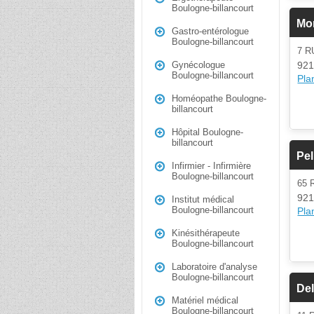
Boulogne-billancourt
Mo
Gastro-entérologue
Boulogne-billancourt
7 R
921
Gynécologue
Boulogne-billancourt
Plan
Homéopathe Boulogne-
billancourt
Hôpital Boulogne-
billancourt
Pel
Infirmier - Infirmière
Boulogne-billancourt
65
921
Institut médical
Boulogne-billancourt
Plan
Kinésithérapeute
Boulogne-billancourt
Laboratoire d'analyse
Boulogne-billancourt
De
Matériel médical
Boulogne-billancourt