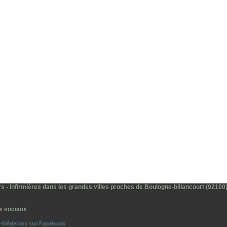
rs - Infirmières dans les grandes villes proches de Boulogne-billancourt (92100
x sociaux
o-Médecins sur Facebook