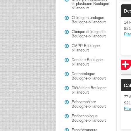
et plasticien Boulogne-
billancourt
De
Chirurgien urologue
Boulogne-billancourt
14 
921
Clinique chirurgicale
Plan
Boulogne-billancourt
CMPP Boulogne-
billancourt
Dentiste Boulogne-
billancourt
Dermatologue
Boulogne-billancourt
Cab
Diététicien Boulogne-
billancourt
77 
Echographiste
921
Boulogne-billancourt
Plan
Endocrinologue
Boulogne-billancourt
Ergothérapeute