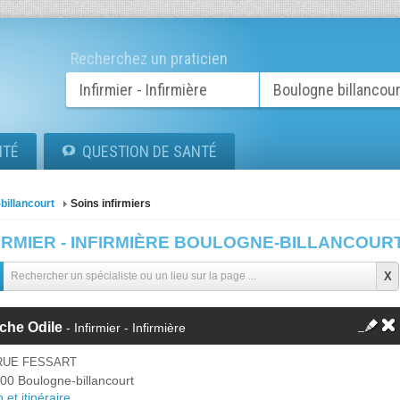
Recherchez un praticien
ITÉ
QUESTION DE SANTÉ
billancourt
Soins infirmiers
IRMIER - INFIRMIÈRE BOULOGNE-BILLANCOUR
che Odile
- Infirmier - Infirmière
 RUE FESSART
00 Boulogne-billancourt
 et itinéraire