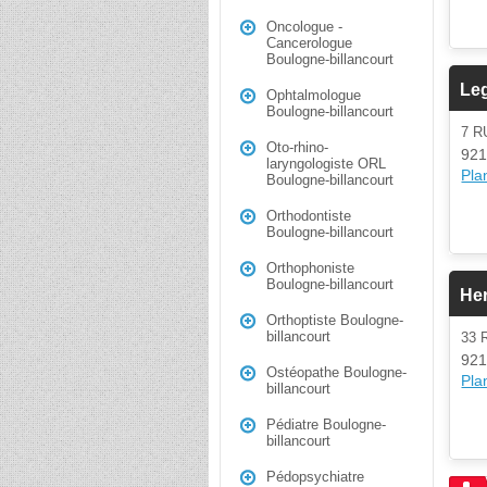
Oncologue -
Cancerologue
Boulogne-billancourt
Leg
Ophtalmologue
Boulogne-billancourt
7 R
Oto-rhino-
921
laryngologiste ORL
Plan
Boulogne-billancourt
Orthodontiste
Boulogne-billancourt
Orthophoniste
Boulogne-billancourt
He
Orthoptiste Boulogne-
billancourt
33 
921
Ostéopathe Boulogne-
Plan
billancourt
Pédiatre Boulogne-
billancourt
Pédopsychiatre