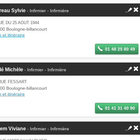
reau Sylvie
- Infirmier - Infirmière
UE DU 25 AOUT 1944
00 Boulogne-billancourt
 et itinéraire
01 48 25 80 49
lé Michèle
- Infirmier - Infirmière
 RUE FESSART
00 Boulogne-billancourt
 et itinéraire
01 41 31 40 90
lem Viviane
- Infirmier - Infirmière