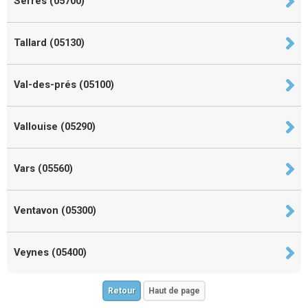
Serres (05700)
Tallard (05130)
Val-des-prés (05100)
Vallouise (05290)
Vars (05560)
Ventavon (05300)
Veynes (05400)
Retour
Haut de page