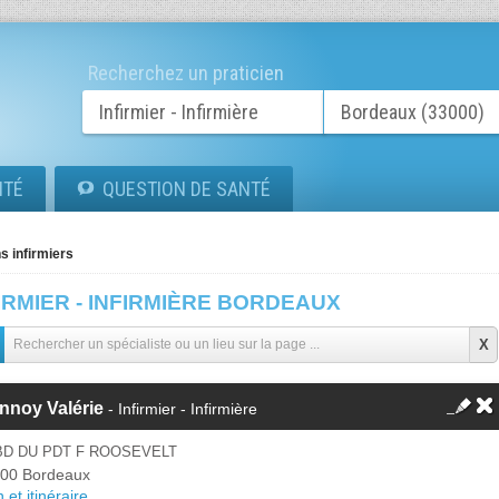
Recherchez un praticien
ITÉ
QUESTION DE SANTÉ
s infirmiers
IRMIER - INFIRMIÈRE BORDEAUX
nnoy Valérie
- Infirmier - Infirmière
BD DU PDT F ROOSEVELT
00 Bordeaux
 et itinéraire