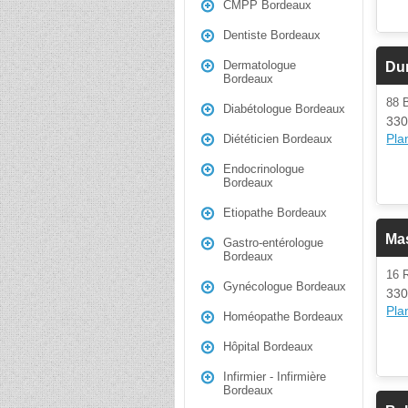
CMPP Bordeaux
Dentiste Bordeaux
Dermatologue
Dur
Bordeaux
88 
Diabétologue Bordeaux
330
Plan
Diététicien Bordeaux
Endocrinologue
Bordeaux
Etiopathe Bordeaux
Ma
Gastro-entérologue
Bordeaux
16 
Gynécologue Bordeaux
330
Plan
Homéopathe Bordeaux
Hôpital Bordeaux
Infirmier - Infirmière
Bordeaux