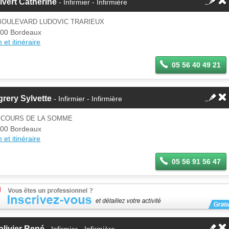
lvert Catherine
- Infirmier - Infirmière
 BOULEVARD LUDOVIC TRARIEUX
00 Bordeaux
 et itinéraire
05 56 40 49 21
rery Sylvette
- Infirmier - Infirmière
7 COURS DE LA SOMME
00 Bordeaux
 et itinéraire
05 56 91 56 47
livier René
- Infirmier - Infirmière