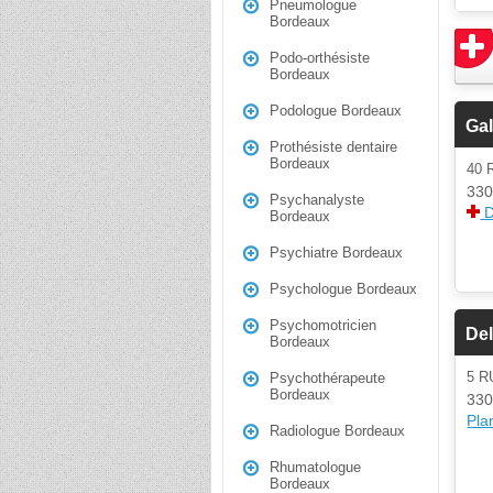
Pneumologue
Bordeaux
Podo-orthésiste
Bordeaux
Podologue Bordeaux
Gal
Prothésiste dentaire
Bordeaux
40
330
Psychanalyste
D
Bordeaux
Psychiatre Bordeaux
Psychologue Bordeaux
Psychomotricien
Del
Bordeaux
5 
Psychothérapeute
Bordeaux
330
Plan
Radiologue Bordeaux
Rhumatologue
Bordeaux