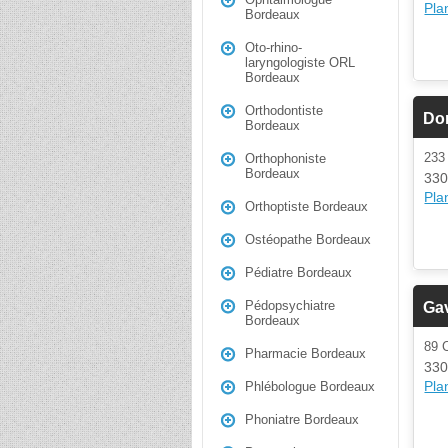
Plan
Bordeaux
Oto-rhino-
laryngologiste ORL
Bordeaux
Orthodontiste
Do
Bordeaux
233
Orthophoniste
Bordeaux
330
Plan
Orthoptiste Bordeaux
Ostéopathe Bordeaux
Pédiatre Bordeaux
Pédopsychiatre
Gav
Bordeaux
89
Pharmacie Bordeaux
330
Plan
Phlébologue Bordeaux
Phoniatre Bordeaux