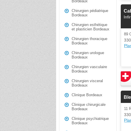
Bordeaux
Cab
Chirurgien pédiatrique
Bordeaux
Infi
Chirurgien esthétique
et plasticien Bordeaux
89
Chirurgien thoracique
330
Bordeaux
Plan
Chirurgien urologue
Bordeaux
Chirurgien vasculaire
Bordeaux
Chirurgien visceral
Bordeaux
Clinique Bordeaux
Ble
Clinique chirurgicale
11 
Bordeaux
330
Clinique psychiatrique
Plan
Bordeaux