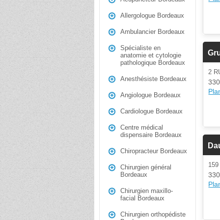
Allergologue Bordeaux
Ambulancier Bordeaux
Spécialiste en
Gru
anatomie et cytologie
pathologique Bordeaux
2 
Anesthésiste Bordeaux
330
Plan
Angiologue Bordeaux
Cardiologue Bordeaux
Centre médical
dispensaire Bordeaux
Dau
Chiropracteur Bordeaux
15
Chirurgien général
330
Bordeaux
Plan
Chirurgien maxillo-
facial Bordeaux
Chirurgien orthopédiste