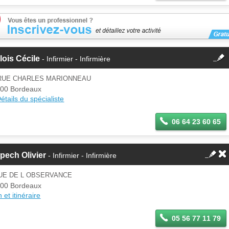
fermer
lois Cécile
- Infirmier - Infirmière
Cette fiche est la propriété
d'un membre.
 RUE CHARLES MARIONNEAU
Se
00 Bordeaux
Si vous êtes ce membre, mettez à
connecter
étails du spécialiste
jour ces informations sur votre
espace Pro.
06 64 23 60 65
pech Olivier
- Infirmier - Infirmière
RUE DE L OBSERVANCE
00 Bordeaux
 et itinéraire
05 56 77 11 79