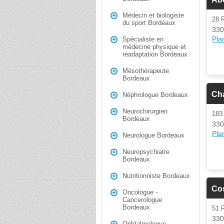
Médecin et biologiste
28 
du sport Bordeaux
330
Plan
Spécialiste en
médecine physique et
réadaptation Bordeaux
Mésothérapeute
Bordeaux
Cha
Néphrologue Bordeaux
Neurochirurgien
183
Bordeaux
330
Plan
Neurologue Bordeaux
Neuropsychiatre
Bordeaux
Nutritionniste Bordeaux
Co
Oncologue -
Cancerologue
Bordeaux
51 
330
Ophtalmologue