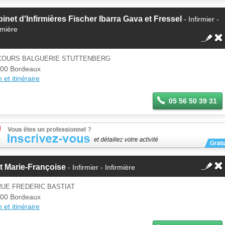
inet d'Infirmières Fischer Ibarra Gava et Fressel
- Infirmier -
rmière
 COURS BALGUERIE STUTTENBERG
00 Bordeaux
 et itinéraire
05 56 50 39 31
t Marie-Françoise
- Infirmier - Infirmière
RUE FREDERIC BASTIAT
00 Bordeaux
 et itinéraire