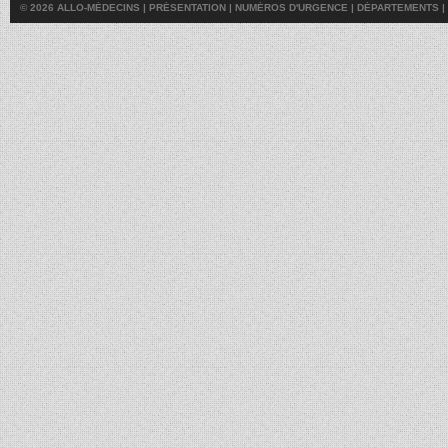
© 2026 ALLO-MÉDECINS |
PRÉSENTATION
|
NUMÉROS D'URGENCE
|
DÉPARTEMENTS
|