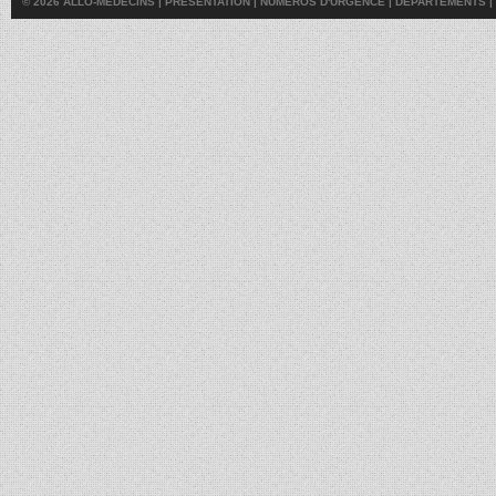
© 2026 ALLO-MÉDECINS |
PRÉSENTATION
|
NUMÉROS D'URGENCE
|
DÉPARTEMENTS
|