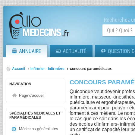
Recherchez un
ANNUAIRE
ACTUALITÉ
QUESTION D
Accueil
Infirmier - Infirmière
concours paramédicaux
CONCOURS PARAMÉ
NAVIGATION
Quiconque veut devenir profes
Page d'accueil
infirmière, masseur, kinésithér
puériculture et ergothérapeute,
paramédicaux pour pouvoir étud
forment à ces métiers. Le nombr
SPÉCIALITÉS MÉDICALES ET
PARAMÉDICALES
le cas que ce soit dans les éc
des écoles d'infirmiers- infirm
Médecins généralistes
un certificat de capacité leur p
suite.