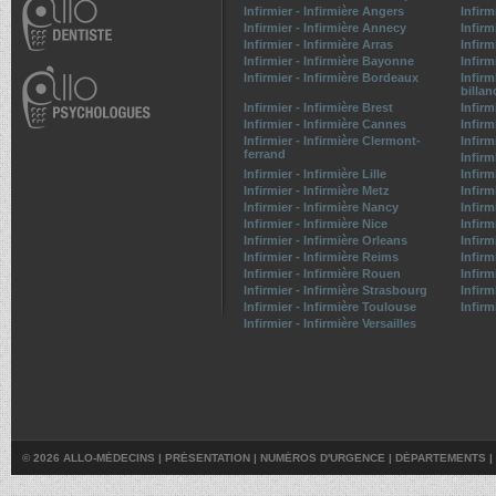
Infirmier - Infirmière Angers
Infirm
Infirmier - Infirmière Annecy
Infirm
Infirmier - Infirmière Arras
Infirm
Infirmier - Infirmière Bayonne
Infirm
Infirmier - Infirmière Bordeaux
Infirm
billan
Infirmier - Infirmière Brest
Infirm
Infirmier - Infirmière Cannes
Infirm
Infirmier - Infirmière Clermont-
Infirm
ferrand
Infirm
Infirmier - Infirmière Lille
Infirm
Infirmier - Infirmière Metz
Infirm
Infirmier - Infirmière Nancy
Infirm
Infirmier - Infirmière Nice
Infirm
Infirmier - Infirmière Orleans
Infirm
Infirmier - Infirmière Reims
Infirm
Infirmier - Infirmière Rouen
Infirm
Infirmier - Infirmière Strasbourg
Infirm
Infirmier - Infirmière Toulouse
Infirm
Infirmier - Infirmière Versailles
© 2026 ALLO-MÉDECINS |
PRÉSENTATION
|
NUMÉROS D'URGENCE
|
DÉPARTEMENTS
|