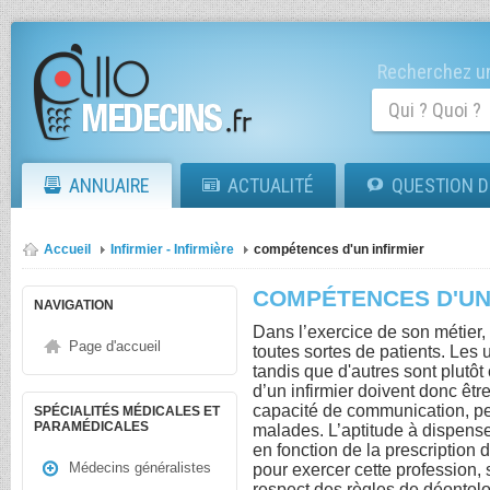
Recherchez un
ANNUAIRE
ACTUALITÉ
QUESTION D
Accueil
Infirmier - Infirmière
compétences d'un infirmier
COMPÉTENCES D'UN
NAVIGATION
Dans l’exercice de son métier, 
Page d'accueil
toutes sortes de patients. Les
tandis que d'autres sont plutô
d’un infirmier doivent donc êt
capacité de communication, p
SPÉCIALITÉS MÉDICALES ET
PARAMÉDICALES
malades. L’aptitude à dispense
en fonction de la prescription
Médecins généralistes
pour exercer cette profession, 
respect des règles de déontolo