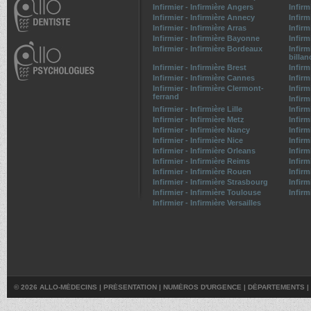
Infirmier - Infirmière Angers
Infirm
Infirmier - Infirmière Annecy
Infirm
Infirmier - Infirmière Arras
Infirm
Infirmier - Infirmière Bayonne
Infirm
Infirmier - Infirmière Bordeaux
Infirm
billan
Infirmier - Infirmière Brest
Infirm
Infirmier - Infirmière Cannes
Infirm
Infirmier - Infirmière Clermont-
Infirm
ferrand
Infirm
Infirmier - Infirmière Lille
Infirm
Infirmier - Infirmière Metz
Infirm
Infirmier - Infirmière Nancy
Infirm
Infirmier - Infirmière Nice
Infirm
Infirmier - Infirmière Orleans
Infirm
Infirmier - Infirmière Reims
Infirm
Infirmier - Infirmière Rouen
Infirm
Infirmier - Infirmière Strasbourg
Infirm
Infirmier - Infirmière Toulouse
Infirm
Infirmier - Infirmière Versailles
© 2026 ALLO-MÉDECINS |
PRÉSENTATION
|
NUMÉROS D'URGENCE
|
DÉPARTEMENTS
|