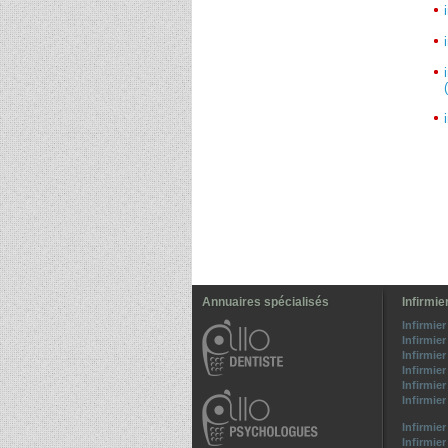
Annuaires spécialisés
Infirmie
Infirmier
Infirmier
Infirmier
Infirmier
Infirmie
Infirmier
Infirmier
Infirmier