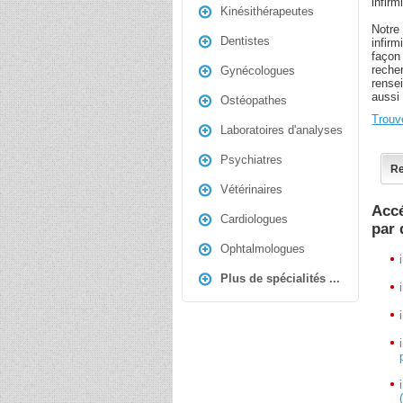
infirm
Kinésithérapeutes
Notre
Dentistes
infirm
façon
reche
Gynécologues
rense
aussi 
Ostéopathes
Trouve
Laboratoires d'analyses
Psychiatres
Re
Vétérinaires
Accé
Cardiologues
par
Ophtalmologues
Plus de spécialités ...