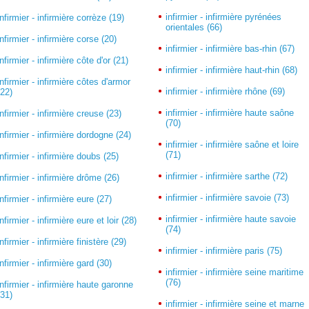
infirmier - infirmière pyrénées
infirmier - infirmière corrèze (19)
orientales (66)
infirmier - infirmière corse (20)
infirmier - infirmière bas-rhin (67)
infirmier - infirmière côte d'or (21)
infirmier - infirmière haut-rhin (68)
infirmier - infirmière côtes d'armor
infirmier - infirmière rhône (69)
(22)
infirmier - infirmière haute saône
infirmier - infirmière creuse (23)
(70)
infirmier - infirmière dordogne (24)
infirmier - infirmière saône et loire
(71)
infirmier - infirmière doubs (25)
infirmier - infirmière sarthe (72)
infirmier - infirmière drôme (26)
infirmier - infirmière savoie (73)
infirmier - infirmière eure (27)
infirmier - infirmière haute savoie
infirmier - infirmière eure et loir (28)
(74)
infirmier - infirmière finistère (29)
infirmier - infirmière paris (75)
infirmier - infirmière gard (30)
infirmier - infirmière seine maritime
(76)
infirmier - infirmière haute garonne
(31)
infirmier - infirmière seine et marne