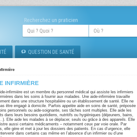
Recherchez un praticien
ITÉ
QUESTION DE SANTÉ
nfirmière
E INFIRMIÈRE
ide-infirmière est un membre du personnel médical qui assiste les infirmiers
irmières dans les soins à fournir aux malades. Une aide-infirmière travaille
ement dans une structure hospitalière ou un établissement de santé. Elle ne
pas être engagé à domicile. Parfois appelée aide en soins de santé, préposée
oins personnels ou aide-soignante, ses tâches sont multiples. Elle aide les
ts dans leurs besoins quotidiens, nutritifs ou hygiéniques (déjeuners, bains,
…). Elle aide les malades à se déplacer, seuls ou grâce à des appareils. Elle
istre aussi certains médicaments – notamment ceux par voie orale. Par
rs, elle gère et met à jour les dossiers des patients. En cas d’urgence, elle
intervenir dans certains cas même en l’absence d’un infirmier ou d’une