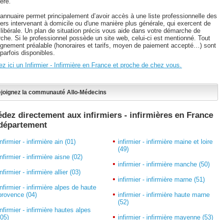
ière.
 annuaire permet principalement d’avoir accès à une liste professionnelle des
iers intervenant à domicile ou d'une manière plus générale, qui exercent de
 libérale. Un plan de situation précis vous aide dans votre démarche de
rche. Si le professionnel possède un site web, celui-ci est mentionné. Tout
ignement préalable (honoraires et tarifs, moyen de paiement accepté…) sont
parfois disponibles.
z ici un Infirmier - Infirmière en France et proche de chez vous.
joignez la communauté Allo-Médecins
dez directement aux infirmiers - infirmières en France
 département
infirmier - infirmière ain (01)
infirmier - infirmière maine et loire
(49)
infirmier - infirmière aisne (02)
infirmier - infirmière manche (50)
infirmier - infirmière allier (03)
infirmier - infirmière marne (51)
infirmier - infirmière alpes de haute
provence (04)
infirmier - infirmière haute marne
(52)
infirmier - infirmière hautes alpes
(05)
infirmier - infirmière mayenne (53)