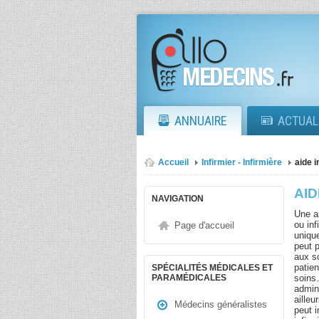
ANNUAIRE
ACTUAL
Accueil
Infirmier - Infirmière
aide i
AID
NAVIGATION
Une a
ou inf
Page d'accueil
uniqu
peut 
aux s
patien
SPÉCIALITÉS MÉDICALES ET
soins
PARAMÉDICALES
admin
ailleu
Médecins généralistes
peut 