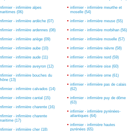
infirmier - infirmière alpes
infirmier - infirmière meurthe et
maritimes (06)
moselle (54)
infirmier - infirmière ardèche (07)
infirmier - infirmière meuse (55)
infirmier - infirmière ardennes (08)
infirmier - infirmière morbihan (56)
infirmier - infirmière ariège (09)
infirmier - infirmière moselle (57)
infirmier - infirmière aube (10)
infirmier - infirmière nièvre (58)
infirmier - infirmière aude (11)
infirmier - infirmière nord (59)
infirmier - infirmière aveyron (12)
infirmier - infirmière oise (60)
infirmier - infirmière bouches du
infirmier - infirmière orne (61)
rhône (13)
infirmier - infirmière pas de calais
infirmier - infirmière calvados (14)
(62)
infirmier - infirmière cantal (15)
infirmier - infirmière puy de dôme
(63)
infirmier - infirmière charente (16)
infirmier - infirmière pyrénées-
atlantiques (64)
infirmier - infirmière charente
maritime (17)
infirmier - infirmière hautes
pyrénées (65)
infirmier - infirmière cher (18)