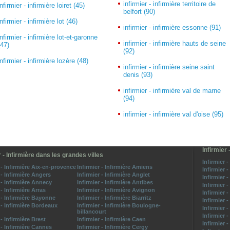
infirmier - infirmière territoire de
infirmier - infirmière loiret (45)
belfort (90)
infirmier - infirmière lot (46)
infirmier - infirmière essonne (91)
infirmier - infirmière lot-et-garonne
infirmier - infirmière hauts de seine
(47)
(92)
infirmier - infirmière lozère (48)
infirmier - infirmière seine saint
denis (93)
infirmier - infirmière val de marne
(94)
infirmier - infirmière val d'oise (95)
Infirmier 
r - Infirmière dans les grandes villes
Infirmier -
 - Infirmière Aix-en-provence
Infirmier - Infirmière Amiens
Infirmier 
 - Infirmière Angers
Infirmier - Infirmière Anglet
Infirmier 
 - Infirmière Annecy
Infirmier - Infirmière Antibes
Infirmier 
 - Infirmière Arras
Infirmier - Infirmière Avignon
Infirmier 
r - Infirmière Bayonne
Infirmier - Infirmière Biarritz
Infirmier 
 - Infirmière Bordeaux
Infirmier - Infirmière Boulogne-
Infirmier 
billancourt
Infirmier 
 - Infirmière Brest
Infirmier - Infirmière Caen
Infirmier 
 - Infirmière Cannes
Infirmier - Infirmière Cergy