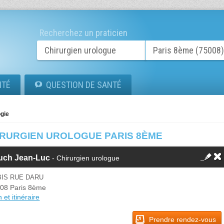
Recherchez un praticien
ITÉ
QUESTION DE SANTÉ
gie
IRURGIEN UROLOGUE PARIS 8ÈME
uch Jean-Luc
- Chirurgien urologue
BIS RUE DARU
08 Paris 8ème
 et itinéraire
Prendre rendez-vous