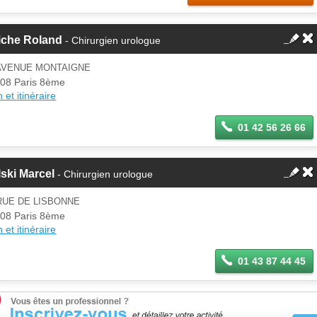
iche Roland
- Chirurgien urologue
 AVENUE MONTAIGNE
08 Paris 8ème
 et itinéraire
01 42 56 26 66
ski Marcel
- Chirurgien urologue
RUE DE LISBONNE
08 Paris 8ème
 et itinéraire
01 43 87 44 45