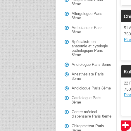
8ème
Allergologue Paris
Ch
8ème
Ambulancier Paris
51
8ème
750
Plan
Spécialiste en
anatomie et cytologie
pathologique Paris
8ème
Andrologue Paris 8ème
Kul
Anesthésiste Paris
8ème
22 
Angiologue Paris 8ème
750
Plan
Cardiologue Paris
8ème
Centre médical
dispensaire Paris 8ème
Chiropracteur Paris
8ème