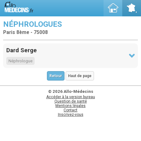
NÉPHROLOGUES
Paris 8ème - 75008
Dard Serge
Néphrologue
Retour
Haut de page
© 2026 Allo-Médecins
Accéder à la version bureau
Question de santé
Mentions légales
Contact
Inscrivez-vous