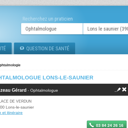
Recherchez un praticien
ITÉ
QUESTION DE SANTÉ
phtalmologie
HTALMOLOGUE LONS-LE-SAUNIER
uzeau Gérard
- Ophtalmologue
PLACE DE VERDUN
00 Lons-le-saunier
 et itinéraire
03 84 24 26 16