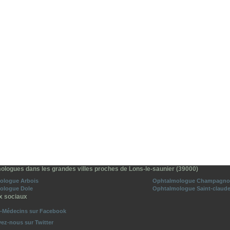
ologues dans les grandes villes proches de Lons-le-saunier (39000)
ologue Arbois
Ophtalmologue Champagno
ologue Dole
Ophtalmologue Saint-claud
x sociaux
o-Médecins sur Facebook
vez-nous sur Twitter