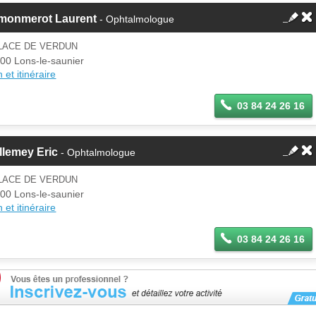
monmerot Laurent
- Ophtalmologue
PLACE DE VERDUN
00 Lons-le-saunier
 et itinéraire
03 84 24 26 16
llemey Eric
- Ophtalmologue
PLACE DE VERDUN
00 Lons-le-saunier
 et itinéraire
03 84 24 26 16