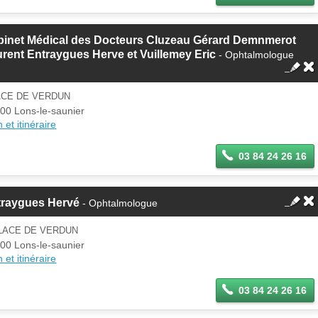
binet Médical des Docteurs Cluzeau Gérard Demnmerot
rent Entraygues Herve et Vuillemey Eric
- Ophtalmologue
ACE DE VERDUN
00 Lons-le-saunier
 et itinéraire
03 84 24 26 16
traygues Hervé
- Ophtalmologue
PLACE DE VERDUN
00 Lons-le-saunier
 et itinéraire
03 84 24 26 16