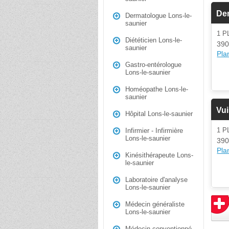
De
Dermatologue Lons-le-
saunier
1 
Diététicien Lons-le-
390
saunier
Plan
Gastro-entérologue
Lons-le-saunier
Homéopathe Lons-le-
saunier
Vui
Hôpital Lons-le-saunier
1 
Infirmier - Infirmière
Lons-le-saunier
390
Plan
Kinésithérapeute Lons-
le-saunier
Laboratoire d'analyse
Lons-le-saunier
Médecin généraliste
Lons-le-saunier
Médecin conventionné