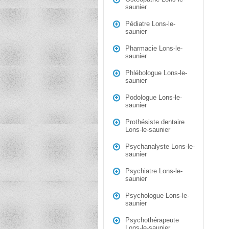
saunier
Pédiatre Lons-le-
saunier
Pharmacie Lons-le-
saunier
Phlébologue Lons-le-
saunier
Podologue Lons-le-
saunier
Prothésiste dentaire
Lons-le-saunier
Psychanalyste Lons-le-
saunier
Psychiatre Lons-le-
saunier
Psychologue Lons-le-
saunier
Psychothérapeute
Lons-le-saunier