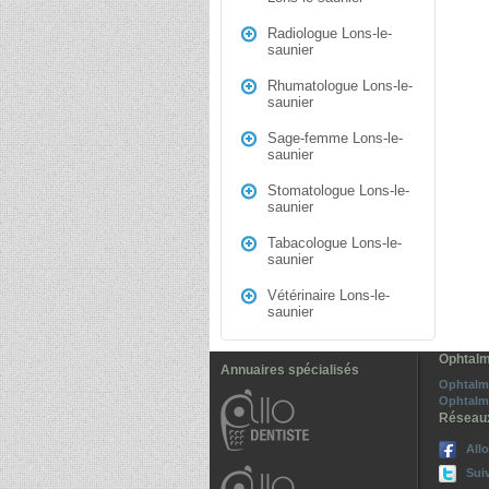
Radiologue Lons-le-
saunier
Rhumatologue Lons-le-
saunier
Sage-femme Lons-le-
saunier
Stomatologue Lons-le-
saunier
Tabacologue Lons-le-
saunier
Vétérinaire Lons-le-
saunier
Ophtalm
Annuaires spécialisés
Ophtalm
Ophtalm
Réseau
All
Sui