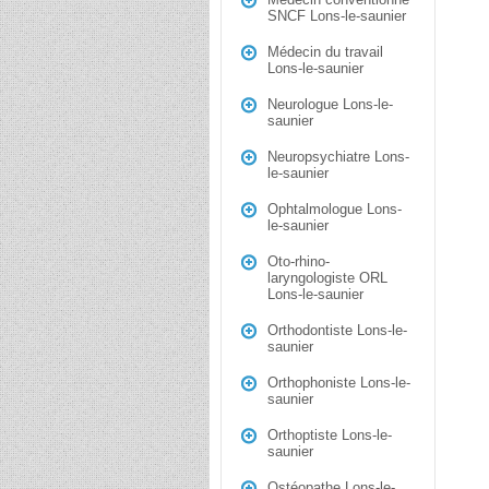
SNCF Lons-le-saunier
Médecin du travail
Lons-le-saunier
Neurologue Lons-le-
saunier
Neuropsychiatre Lons-
le-saunier
Ophtalmologue Lons-
le-saunier
Oto-rhino-
laryngologiste ORL
Lons-le-saunier
Orthodontiste Lons-le-
saunier
Orthophoniste Lons-le-
saunier
Orthoptiste Lons-le-
saunier
Ostéopathe Lons-le-