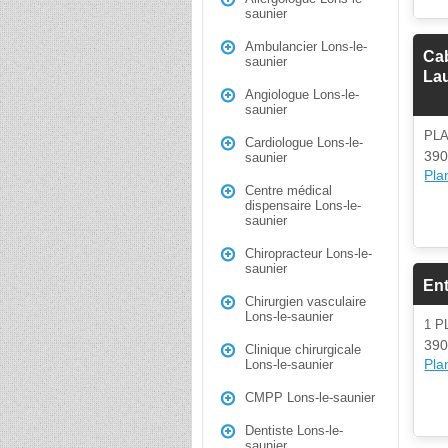
saunier
Ambulancier Lons-le-
Ca
saunier
Lau
Angiologue Lons-le-
saunier
PL
Cardiologue Lons-le-
390
saunier
Plan
Centre médical
dispensaire Lons-le-
saunier
Chiropracteur Lons-le-
saunier
En
Chirurgien vasculaire
Lons-le-saunier
1 
390
Clinique chirurgicale
Plan
Lons-le-saunier
CMPP Lons-le-saunier
Dentiste Lons-le-
saunier