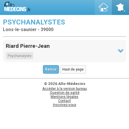
PSYCHANALYSTES
Lons-le-saunier - 39000
Riard Pierre-Jean
Psychanalyste
Retour
Haut de page
© 2026 Allo-Médecins
Accéder à la version bureau
Question de santé
Mentions légales
Contact
Inscrivez-vous