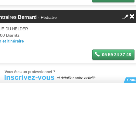
traires Bernard
- Pédiatre
UE DU HELDER
00 Biarritz
 et itinéraire
05 59 24 37 48