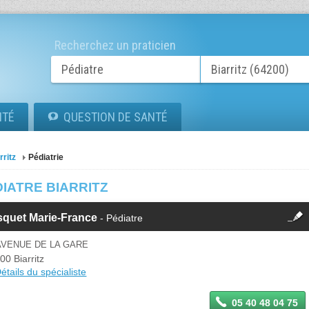
Recherchez un praticien
ITÉ
QUESTION DE SANTÉ
rritz
Pédiatrie
IATRE BIARRITZ
fermer
squet Marie-France
- Pédiatre
Cette fiche est la propriété
d'un membre.
AVENUE DE LA GARE
Se
00 Biarritz
Si vous êtes ce membre, mettez à
connecter
étails du spécialiste
jour ces informations sur votre
espace Pro.
05 40 48 04 75