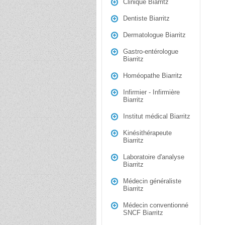
Clinique Biarritz
Dentiste Biarritz
Dermatologue Biarritz
Gastro-entérologue
Biarritz
Homéopathe Biarritz
Infirmier - Infirmière
Biarritz
Institut médical Biarritz
Kinésithérapeute
Biarritz
Laboratoire d'analyse
Biarritz
Médecin généraliste
Biarritz
Médecin conventionné
SNCF Biarritz