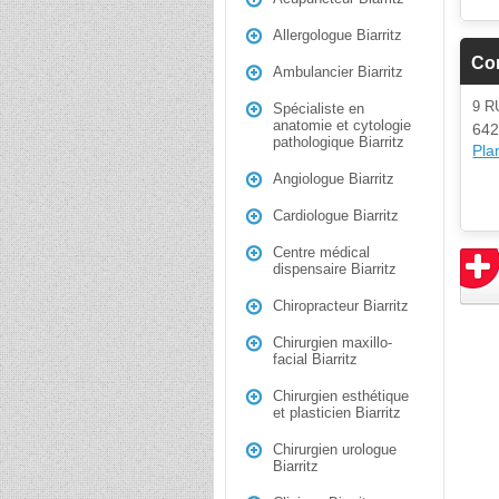
Allergologue Biarritz
Con
Ambulancier Biarritz
9 R
Spécialiste en
anatomie et cytologie
642
pathologique Biarritz
Plan
Angiologue Biarritz
Cardiologue Biarritz
Centre médical
dispensaire Biarritz
Chiropracteur Biarritz
Chirurgien maxillo-
facial Biarritz
Chirurgien esthétique
et plasticien Biarritz
Chirurgien urologue
Biarritz