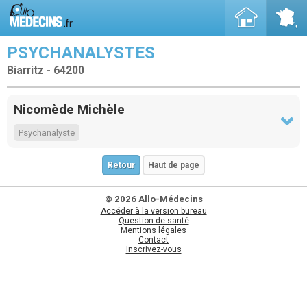
PSYCHANALYSTES
Biarritz - 64200
Nicomède Michèle
Psychanalyste
Retour
Haut de page
© 2026 Allo-Médecins
Accéder à la version bureau
Question de santé
Mentions légales
Contact
Inscrivez-vous