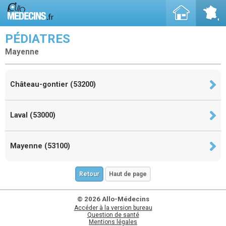
PÉDIATRES
Mayenne
Château-gontier (53200)
Laval (53000)
Mayenne (53100)
Retour
Haut de page
© 2026 Allo-Médecins
Accéder à la version bureau
Question de santé
Mentions légales