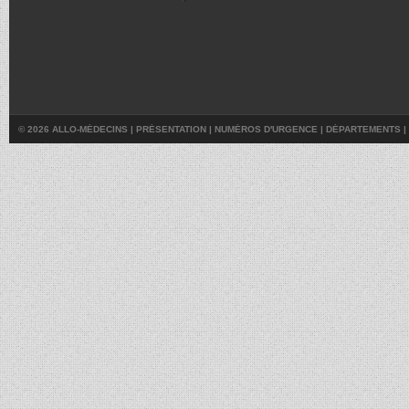
© 2026 ALLO-MÉDECINS |
PRÉSENTATION
|
NUMÉROS D'URGENCE
|
DÉPARTEMENTS
|