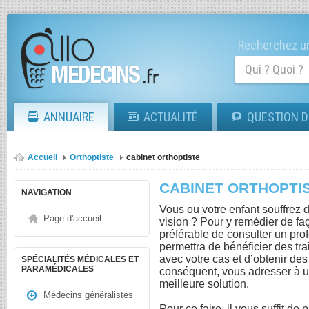
Recherchez un
ANNUAIRE
ACTUALITÉ
QUESTION D
Accueil
Orthoptiste
cabinet orthoptiste
CABINET ORTHOPTI
NAVIGATION
Vous ou votre enfant souffrez d
Page d'accueil
vision ? Pour y remédier de faço
préférable de consulter un pro
permettra de bénéficier des tr
avec votre cas et d’obtenir des 
SPÉCIALITÉS MÉDICALES ET
PARAMÉDICALES
conséquent, vous adresser à un
meilleure solution.
Médecins généralistes
Pour ce faire, il vous suffit d