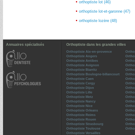
orthoptiste lot (46)
orthoptiste lot-et-garonne (47)
orthoptiste lozère (48)
Annuaires spécialisés
Orthoptiste dans les grandes villes
Orthoptiste Aix-en-provence
Ortho
Orthoptiste Angers
Ortho
Orthoptiste Antibes
Ortho
Orthoptiste Avignon
Ortho
Orthoptiste Biarritz
Ortho
Orthoptiste Boulogne-billancourt
Ortho
Orthoptiste Caen
Ortho
Orthoptiste Cergy
Ortho
Orthoptiste Dijon
Ortho
Orthoptiste Lille
Ortho
Orthoptiste Metz
Ortho
Orthoptiste Nancy
Ortho
Orthoptiste Nice
Ortho
Orthoptiste Orleans
Ortho
Orthoptiste Reims
Ortho
Orthoptiste Rouen
Ortho
Orthoptiste Strasbourg
Ortho
Orthoptiste Toulouse
Ortho
Orthoptiste Versailles