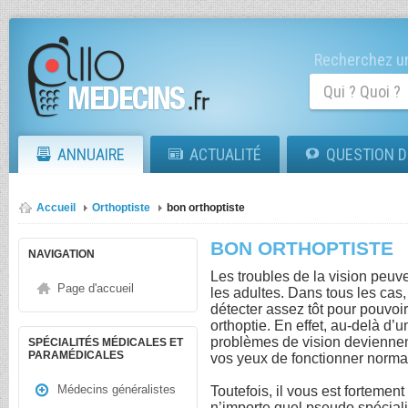
Recherchez un
ANNUAIRE
ACTUALITÉ
QUESTION D
Accueil
Orthoptiste
bon orthoptiste
BON ORTHOPTISTE
NAVIGATION
Les troubles de la vision peuv
Page d'accueil
les adultes. Dans tous les cas, 
détecter assez tôt pour pouvoi
orthoptie. En effet, au-delà d’u
problèmes de vision deviennen
SPÉCIALITÉS MÉDICALES ET
PARAMÉDICALES
vos yeux de fonctionner norm
Médecins généralistes
Toutefois, il vous est fortemen
n’importe quel pseudo spéciali