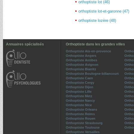
orthoptiste lot (46)
orthoptiste lot-et-garonne (47)
orthoptiste lozère (48)
Annuaires spécialisés
Orthoptiste dans les grandes villes
Orthoptiste Aix-en-provence
Ortho
Orthoptiste Angers
Ortho
Orthoptiste Antibes
Ortho
Orthoptiste Avignon
Ortho
Orthoptiste Biarritz
Ortho
Orthoptiste Boulogne-billancourt
Ortho
Orthoptiste Caen
Ortho
Orthoptiste Cergy
Ortho
Orthoptiste Dijon
Ortho
Orthoptiste Lille
Ortho
Orthoptiste Metz
Ortho
Orthoptiste Nancy
Ortho
Orthoptiste Nice
Ortho
Orthoptiste Orleans
Ortho
Orthoptiste Reims
Ortho
Orthoptiste Rouen
Ortho
Orthoptiste Strasbourg
Ortho
Orthoptiste Toulouse
Ortho
Orthoptiste Versailles