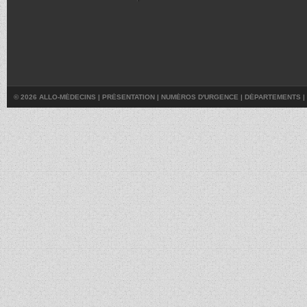
© 2026 ALLO-MÉDECINS |
PRÉSENTATION
|
NUMÉROS D'URGENCE
|
DÉPARTEMENTS
|