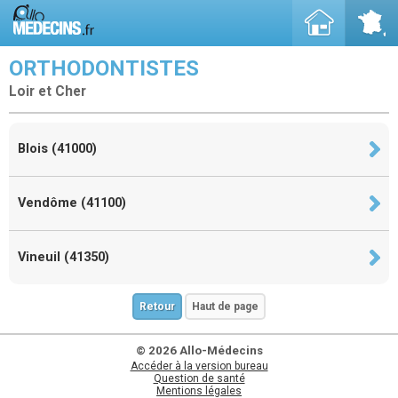
ORTHODONTISTES
Loir et Cher
Blois (41000)
Vendôme (41100)
Vineuil (41350)
Retour
Haut de page
© 2026 Allo-Médecins
Accéder à la version bureau
Question de santé
Mentions légales