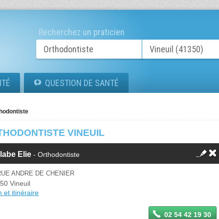
Recherchez un praticien
ITÉ
QUESTION DE SANTÉ
hodontiste
THODONTISTE VINEUIL
labe Elie
- Orthodontiste
RUE ANDRE DE CHENIER
50 Vineuil
 et itinéraire
02 54 42 19 30