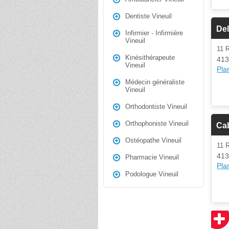
Dentiste Vineuil
Del
Infirmier - Infirmière
Vineuil
11 
Kinésithérapeute
413
Vineuil
Plan
Médecin généraliste
Vineuil
Orthodontiste Vineuil
Orthophoniste Vineuil
Cab
Ostéopathe Vineuil
11 
413
Pharmacie Vineuil
Plan
Podologue Vineuil