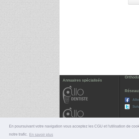
Orthodon
Annuaires spécialisés
Réseau
All
Sui
En poursuivant votre navigation vous acceptez les CGU et l'utilisation de cook
notre trafic.
En savoir plus
© 2026 ALLO-MÉDECINS |
PRÉSENTATION
|
NUMÉ