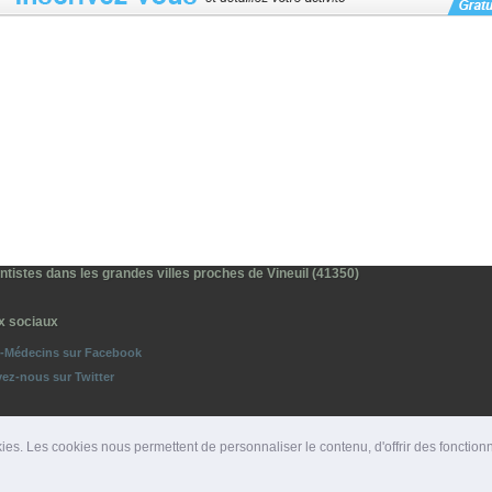
tistes dans les grandes villes proches de Vineuil (41350)
x sociaux
o-Médecins sur Facebook
vez-nous sur Twitter
ies. Les cookies nous permettent de personnaliser le contenu, d'offrir des fonction
ROS D'URGENCE
|
DÉPARTEMENTS
|
PRESSE
|
SITES PARTENAIRES
|
LIENS PARTENAIRE