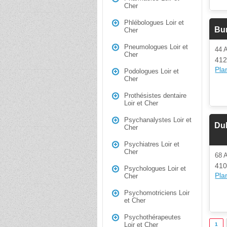
Cher
Phlébologues Loir et
Bur
Cher
Pneumologues Loir et
44 
Cher
412
Plan
Podologues Loir et
Cher
Prothésistes dentaire
Loir et Cher
Psychanalystes Loir et
Dub
Cher
Psychiatres Loir et
Cher
68
410
Psychologues Loir et
Plan
Cher
Psychomotriciens Loir
et Cher
Psychothérapeutes
Loir et Cher
1