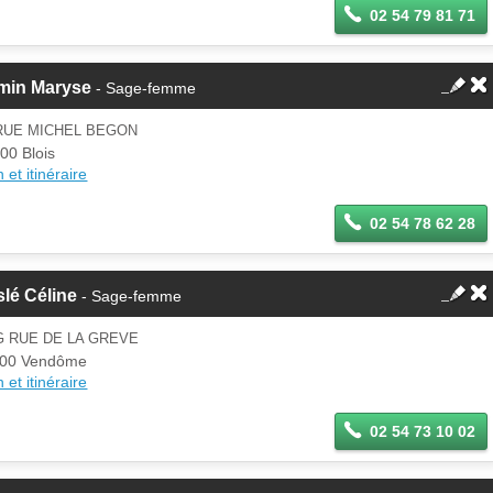
02 54 79 81 71
min Maryse
- Sage-femme
 RUE MICHEL BEGON
00 Blois
 et itinéraire
02 54 78 62 28
lé Céline
- Sage-femme
G RUE DE LA GREVE
100 Vendôme
 et itinéraire
02 54 73 10 02