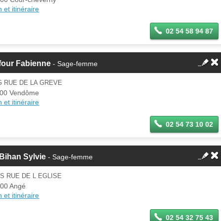
 et itinéraire
02 54 58 94 87
four Fabienne
- Sage-femme
G RUE DE LA GREVE
100 Vendôme
 et itinéraire
02 54 73 10 02
Bihan Sylvie
- Sage-femme
IS RUE DE L EGLISE
00 Angé
 et itinéraire
02 54 32 75 43