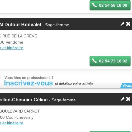
02 54 56 18 00
M Dufour Bonvalet
- Sage-femme
G RUE DE LA GREVE
100 Vendôme
 et itinéraire
02 54 73 10 02
illon-Chesnier Céline
- Sage-femme
2 BOULEVARD CARNOT
00 Cour-cheverny
 et itinéraire