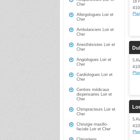
18
Cher
410
Plan
Allergologues Loir et
Cher
Ambulanciers Loir et
Cher
Anesthésistes Loir et
Du
Cher
Angiologues Loir et
5 A
Cher
410
Plan
Cardiologues Loir et
Cher
Centres médicaux
dispensaires Loir et
Cher
Lo
Chiropracteurs Loir et
Cher
5 A
Chirurgie maxillo-
410
faciale Loir et Cher
Plan
Chirurgiens