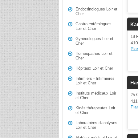
Endocrinologues Loir et
Cher
Gastro-entérologues
Ka
Loir et Cher
18
Gynécologues Loir et
410
Cher
Plan
Homéopathes Loir et
Cher
Hôpitaux Loir et Cher
Infirmiers - Infirmières
Has
Loir et Cher
Instituts médicaux Loir
25 
et Cher
41
Plan
Kinésithérapeutes Loir
et Cher
Laboratoires d'analyses
Loir et Cher
Matériel médical Loir et