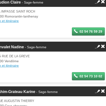
dion Claire
- Sage-femme
A IMPASSE SAINT ROCH
00 Romorantin-lanthenay
 et itinéraire
02 54 76 59 29
nvalet Nadine
- Sage-femme
G RUE DE LA GREVE
100 Vendôme
 et itinéraire
02 54 73 10 02
ahim-Grateau Karine
- Sage-femme
UE AUGUSTIN THIERRY
00 Cour-cheverny