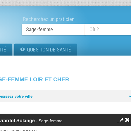
Recherchez un praticien
ITÉ
QUESTION DE SANTÉ
GE-FEMME LOIR ET CHER
vrardot Solange
- Sage-femme