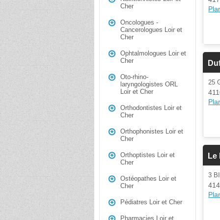
Cher
Plan
Oncologues -
Cancerologues Loir et
Cher
Ophtalmologues Loir et
Cher
Du
Oto-rhino-
25 
laryngologistes ORL
Loir et Cher
41
Plan
Orthodontistes Loir et
Cher
Orthophonistes Loir et
Cher
Orthoptistes Loir et
Le 
Cher
3 B
Ostéopathes Loir et
414
Cher
Plan
Pédiatres Loir et Cher
Pharmacies Loir et