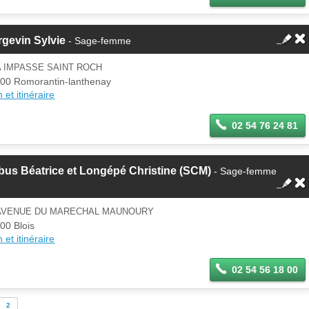
gevin Sylvie
- Sage-femme
A IMPASSE SAINT ROCH
00 Romorantin-lanthenay
 et itinéraire
02 54 76 24 81
us Béatrice et Longépé Christine (SCM)
- Sage-femme
 AVENUE DU MARECHAL MAUNOURY
00 Blois
 et itinéraire
02 54 56 18 00
2