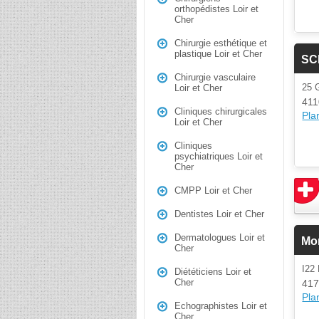
orthopédistes Loir et
Cher
Chirurgie esthétique et
plastique Loir et Cher
SC
Chirurgie vasculaire
25 
Loir et Cher
41
Cliniques chirurgicales
Plan
Loir et Cher
Cliniques
psychiatriques Loir et
Cher
CMPP Loir et Cher
Dentistes Loir et Cher
Dermatologues Loir et
Mor
Cher
I2
Diététiciens Loir et
Cher
417
Plan
Echographistes Loir et
Cher