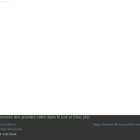
emmes des grandes villes dans le Loir et Cher (41)
mme Blois
Sage-femme Romorantin-la
mme Vendôme
x sociaux