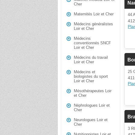
Nau
Cher
Maternités Loir et Cher
44 
412
Médecins généralistes
Plan
Loir et Cher
Médecins
conventionnés SNCF
Loir et Cher
Médecins du travail
Bo
Loir et Cher
25 
Médecins et
biologistes du sport
41
Loir et Cher
Plan
Mésothérapeutes Loir
et Cher
Néphrologues Loir et
Cher
Br
Neurologues Loir et
Cher
3 R
Nutritionnistes Loir et
417