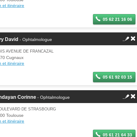
 et itinéraire
05 62 21 16 06
vy David
- Ophtalmologue
BIS AVENUE DE FRANCAZAL
70 Cugnaux
 et itinéraire
05 61 92 03 15
ndayan Corinne
- Ophtalmologue
BOULEVARD DE STRASBOURG
00 Toulouse
 et itinéraire
05 61 21 64 33