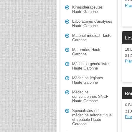
Plan
Kinésithérapeutes
Haute Garonne
Laboratoires d'analyses
Haute Garonne
Matériel médical Haute
Lé
Garonne
18 
Maternités Haute
Garonne
312
Plan
Médecins généralistes
Haute Garonne
Médecins légistes
Haute Garonne
Médecins
Be
conventionnés SNCF
Haute Garonne
6 
Spécialistes en
310
médecine aéronautique
Plan
et spatiale Haute
Garonne