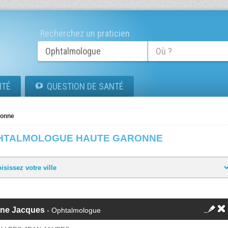
Recherchez un praticien
ITÉ
QUESTION DE SANTÉ
ronne
HTALMOLOGUE HAUTE GARONNE
gne Jacques
- Ophtalmologue