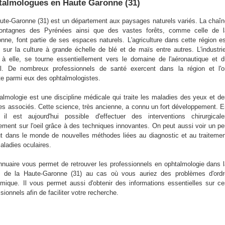
talmologues en Haute Garonne (31)
ute-Garonne (31) est un département aux paysages naturels variés. La chaî
ntagnes des Pyrénées ainsi que des vastes forêts, comme celle de l
nne, font partie de ses espaces naturels. L'agriculture dans cette région e
 sur la culture à grande échelle de blé et de maïs entre autres. L'industri
 à elle, se tourne essentiellement vers le domaine de l'aéronautique et 
al. De nombreux professionnels de santé exercent dans la région et l'o
e parmi eux des ophtalmologistes.
talmologie est une discipline médicale qui traite les maladies des yeux et d
es associés. Cette science, très ancienne, a connu un fort développement. 
, il est aujourd'hui possible d'effectuer des interventions chirurgical
tement sur l'oeil grâce à des techniques innovantes. On peut aussi voir un p
ut dans le monde de nouvelles méthodes liées au diagnostic et au traiteme
aladies oculaires.
nnuaire vous permet de retrouver les professionnels en ophtalmologie dans 
n de la Haute-Garonne (31) au cas où vous auriez des problèmes d'ordr
lmique. Il vous permet aussi d'obtenir des informations essentielles sur c
sionnels afin de faciliter votre recherche.