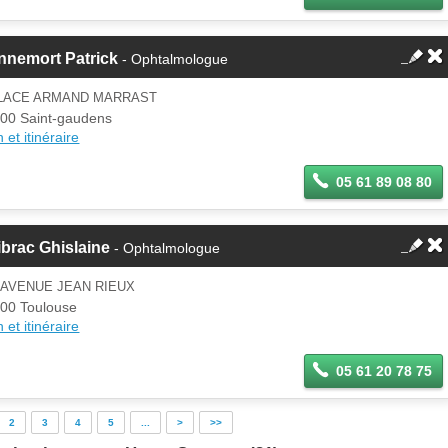
nnemort Patrick
- Ophtalmologue
PLACE ARMAND MARRAST
00 Saint-gaudens
 et itinéraire
05 61 89 08 80
brac Ghislaine
- Ophtalmologue
 AVENUE JEAN RIEUX
00 Toulouse
 et itinéraire
05 61 20 78 75
2
3
4
5
...
>
>>