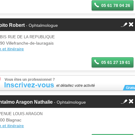
05 61 78 04 26
pito Robert
- Ophtalmologue
 BIS RUE DE LA REPUBLIQUE
90 Villefranche-de-lauragais
 et itinéraire
05 61 27 19 61
htalmo Aragon Nathalie
- Ophtalmologue
AVENUE LOUIS ARAGON
00 Blagnac
 et itinéraire