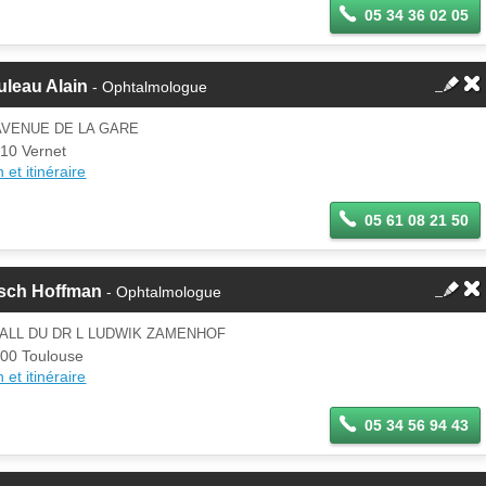
05 34 36 02 05
leau Alain
- Ophtalmologue
AVENUE DE LA GARE
10 Vernet
 et itinéraire
05 61 08 21 50
rsch Hoffman
- Ophtalmologue
 ALL DU DR L LUDWIK ZAMENHOF
00 Toulouse
 et itinéraire
05 34 56 94 43