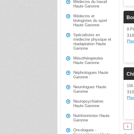
Médecins du travail
Haute Garonne
Médecins et
Bo
biologistes du sport
Haute Garonne
9 
Spécialistes en
318
médecine physique et
Plan
réadaptation Haute
Garonne
Mésothérapeutes
Haute Garonne
Néphrologues Haute
Chi
Garonne
156
Neurologues Haute
Garonne
310
Plan
Neuropsychiatres
Haute Garonne
Nutritionnistes Haute
Garonne
1
Oncologues -