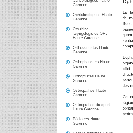
Cancerologues Haute
Oph
Garonne
La Ha
Ophtalmologues Haute
de mo
Garonne
Bouco
Oto-rhino-
basée
laryngologistes ORL
quant
Haute Garonne
spati
compt
Orthodontistes Haute
Garonne
L'oph
Orthophonistes Haute
organ
Garonne
effet
direc
Orthoptistes Haute
parto
Garonne
des m
Ostéopathes Haute
Garonne
Cet a
régio
Ostéopathes du sport
ophta
Haute Garonne
profes
Pédiatres Haute
Garonne