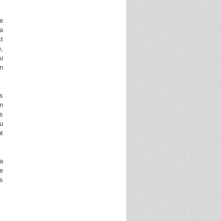
ne
a
st
e,
du
n
es
En
es
eu
nt
la
e
es