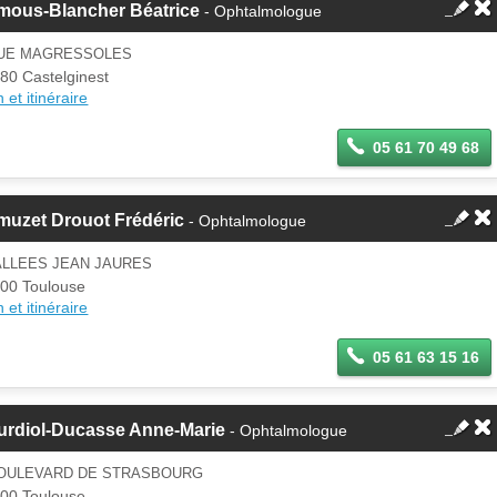
mous-Blancher Béatrice
- Ophtalmologue
RUE MAGRESSOLES
80 Castelginest
 et itinéraire
05 61 70 49 68
muzet Drouot Frédéric
- Ophtalmologue
ALLEES JEAN JAURES
00 Toulouse
 et itinéraire
05 61 63 15 16
urdiol-Ducasse Anne-Marie
- Ophtalmologue
BOULEVARD DE STRASBOURG
00 Toulouse