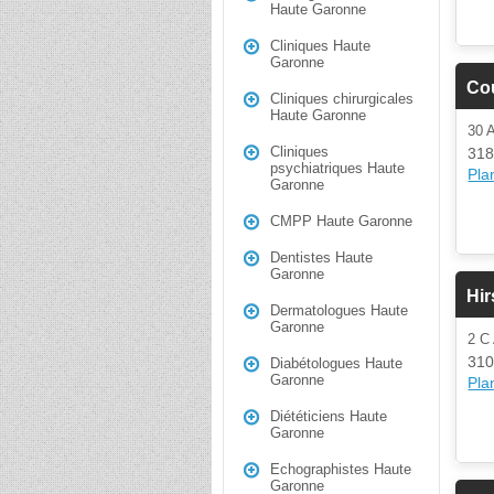
Haute Garonne
Cliniques Haute
Garonne
Cou
Cliniques chirurgicales
Haute Garonne
30 
Cliniques
318
psychiatriques Haute
Plan
Garonne
CMPP Haute Garonne
Dentistes Haute
Garonne
Hi
Dermatologues Haute
Garonne
2 C
310
Diabétologues Haute
Garonne
Plan
Diététiciens Haute
Garonne
Echographistes Haute
Garonne