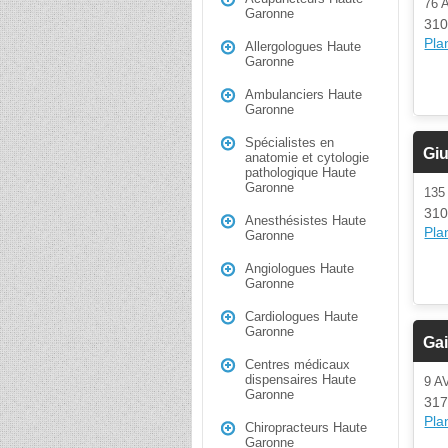
76 
Garonne
310
Plan
Allergologues Haute
Garonne
Ambulanciers Haute
Garonne
Spécialistes en
Giu
anatomie et cytologie
pathologique Haute
Garonne
135
310
Anesthésistes Haute
Plan
Garonne
Angiologues Haute
Garonne
Cardiologues Haute
Garonne
Gai
Centres médicaux
dispensaires Haute
9 
Garonne
317
Plan
Chiropracteurs Haute
Garonne