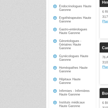
He
Endocrinologues Haute
Garonne
6 
317
Ergothérapeutes Haute
Plan
Garonne
Gastro-entérologues
Haute Garonne
Gérontologues -
Gériatres Haute
Ca
Garonne
Gynécologues Haute
76 
Garonne
310
Plan
Homéopathes Haute
Garonne
Hôpitaux Haute
Garonne
Infirmiers - Infirmières
Bo
Haute Garonne
Instituts médicaux
6 
Haute Garonne
310