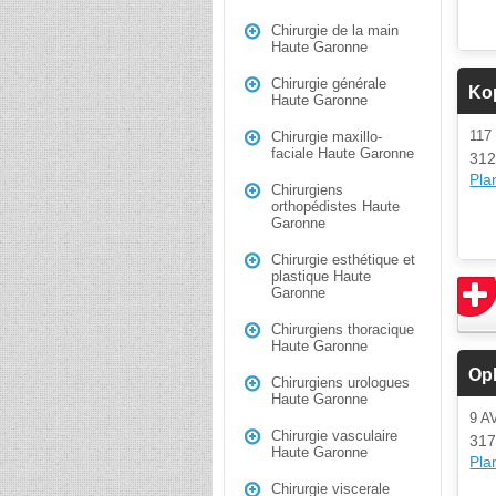
Chirurgie de la main
Haute Garonne
Chirurgie générale
Ko
Haute Garonne
117
Chirurgie maxillo-
faciale Haute Garonne
312
Plan
Chirurgiens
orthopédistes Haute
Garonne
Chirurgie esthétique et
plastique Haute
Garonne
Chirurgiens thoracique
Haute Garonne
Op
Chirurgiens urologues
Haute Garonne
9 
Chirurgie vasculaire
317
Haute Garonne
Plan
Chirurgie viscerale