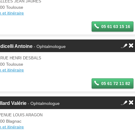
ALLEES JEAN JAURES
00 Toulouse
 et itinéraire
05 61 63 15 16
dicelli Antoine
- Ophtalmologue
 RUE HENRI DESBALS
00 Toulouse
 et itinéraire
05 61 72 11 82
llard Valérie
- Ophtalmologue
AVENUE LOUIS ARAGON
00 Blagnac
 et itinéraire