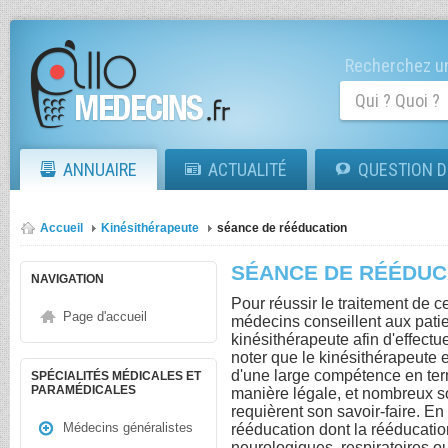
Recherchez un
ANNUAIRE
ACTUALITÉ
QUESTION D
Accueil
Kinésithérapeute
séance de rééducation
SÉANCE DE RÉÉDUC
NAVIGATION
Pour réussir le traitement de c
Page d'accueil
médecins conseillent aux pati
kinésithérapeute afin d'effect
noter que le kinésithérapeute e
d'une large compétence en ter
SPÉCIALITÉS MÉDICALES ET
PARAMÉDICALES
manière légale, et nombreux so
requièrent son savoir-faire. En e
Médecins généralistes
rééducation dont la rééducatio
neurologiques, respiratoires o