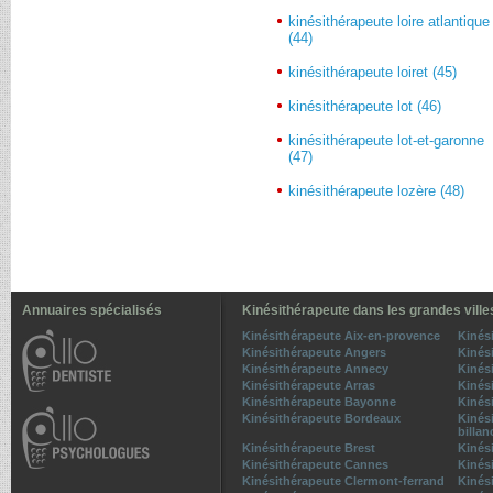
kinésithérapeute loire atlantique
(44)
kinésithérapeute loiret (45)
kinésithérapeute lot (46)
kinésithérapeute lot-et-garonne
(47)
kinésithérapeute lozère (48)
Annuaires spécialisés
Kinésithérapeute dans les grandes ville
Kinésithérapeute Aix-en-provence
Kinés
Kinésithérapeute Angers
Kinés
Kinésithérapeute Annecy
Kinés
Kinésithérapeute Arras
Kinés
Kinésithérapeute Bayonne
Kinési
Kinésithérapeute Bordeaux
Kinés
billan
Kinésithérapeute Brest
Kinés
Kinésithérapeute Cannes
Kinés
Kinésithérapeute Clermont-ferrand
Kinés