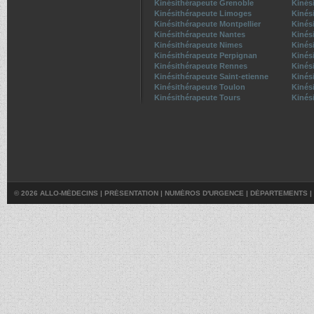
Kinésithérapeute Grenoble
Kinési
Kinésithérapeute Limoges
Kinés
Kinésithérapeute Montpellier
Kinés
Kinésithérapeute Nantes
Kinés
Kinésithérapeute Nimes
Kinés
Kinésithérapeute Perpignan
Kinés
Kinésithérapeute Rennes
Kinés
Kinésithérapeute Saint-etienne
Kinés
Kinésithérapeute Toulon
Kinés
Kinésithérapeute Tours
Kinési
© 2026 ALLO-MÉDECINS |
PRÉSENTATION
|
NUMÉROS D'URGENCE
|
DÉPARTEMENTS
|